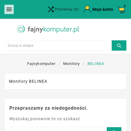
0


×
Moje konto
Porównaj
(0)
Utwórz listę życzeń
Nazwa listy życzeń
Anuluj
Utwórz listę życzeń
Fajnykomputer
Monitory
BELINEA
Monitory BELINEA
Przepraszamy za niedogodności.
Wyszukaj ponownie to co szukasz