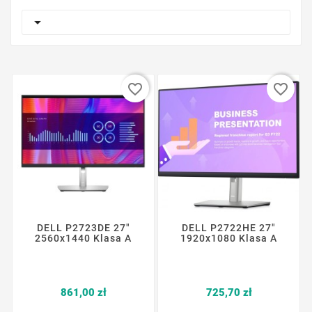

favorite_border
favorite_border
DELL P2723DE 27"
DELL P2722HE 27"
2560x1440 Klasa A
1920x1080 Klasa A
Cena
Cena
861,00 zł
725,70 zł