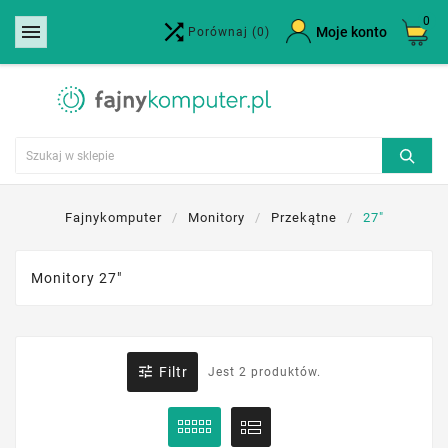
0


×
Moje konto
Porównaj
(0)
Utwórz listę życzeń
Nazwa listy życzeń
Anuluj
Utwórz listę życzeń
Fajnykomputer
Monitory
Przekątne
27"
Monitory 27"

Filtr
Jest 2 produktów.