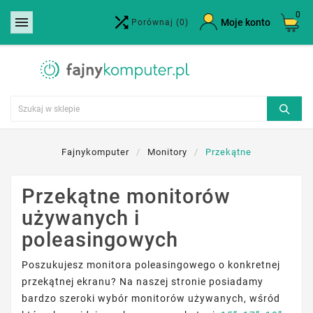
0


×
Moje konto
Porównaj
(0)
Utwórz listę życzeń
Nazwa listy życzeń
Anuluj
Utwórz listę życzeń
Fajnykomputer
Monitory
Przekątne
Przekątne monitorów
używanych i
poleasingowych
Poszukujesz monitora poleasingowego o konkretnej
przekątnej ekranu? Na naszej stronie posiadamy
bardzo szeroki wybór monitorów używanych, wśród