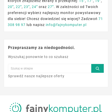
których znajdziesz ekrany o przekątnej:
15”
,
17”
,
19”
,
20”
,
22”
,
23”
,
24”
oraz
27”
. W zależności od Twoich
preferencji wybierz najlepszy monitor powystawowy
dla siebie! Chcesz dowiedzieć się więcej? Zadzwoń
71
308 98 97
lub napisz
info@fajnykomputer.pl
Przepraszamy za niedogodności.
Wyszukaj ponownie to co szukasz
Sprawdź nasze najlepsze oferty