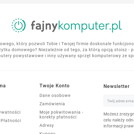
wego, który pozwoli Tobie i Twojej firmie doskonale funkcjo
żytku domowego? Niezależnie od tego, za którą opcją stoisz - 
utery powystawowe i inny używany sprzęt komputerowy ze s
rma
Twoje Konto
Newsletter
Dane osobowe
Zamówienia
rywatności
Moje pokwitowania -
Możesz zrezygn
korekty płatności
celu należy odn
 Płatności
Adresy
informacji praw
Kupony