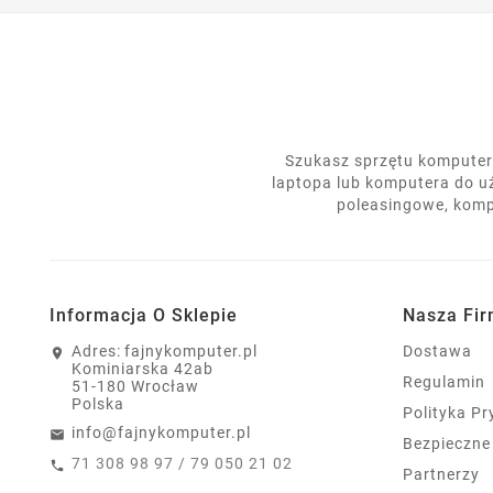
Szukasz sprzętu komputero
laptopa lub komputera do u
poleasingowe, komp
Informacja O Sklepie
Nasza Fi
Adres:
fajnykomputer.pl
Dostawa
Kominiarska 42ab
Regulamin
51-180 Wrocław
Polska
Polityka P
info@fajnykomputer.pl
Bezpieczne
71 308 98 97 / 79 050 21 02
Partnerzy