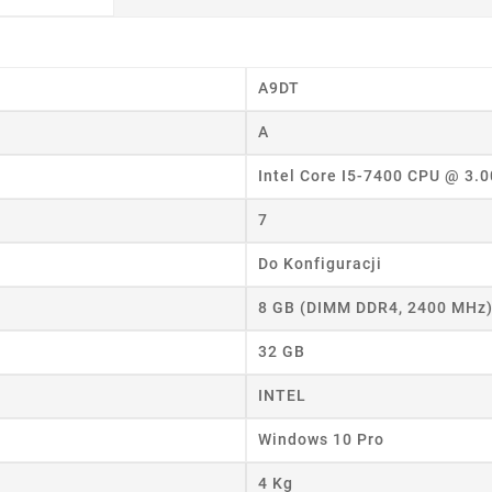
A9DT
A
wórz listę życzeń
Intel Core I5-7400 CPU @ 3.
 listy życzeń
7
Do Konfiguracji
Anuluj
Utwórz listę życzeń
8 GB (DIMM DDR4, 2400 MHz
32 GB
INTEL
Windows 10 Pro
4 Kg