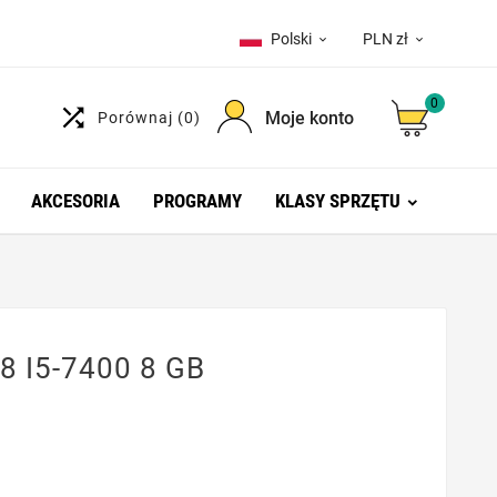
Polski
PLN zł


0

Moje konto
Porównaj
(0)
AKCESORIA
PROGRAMY
KLASY SPRZĘTU
8 I5-7400 8 GB