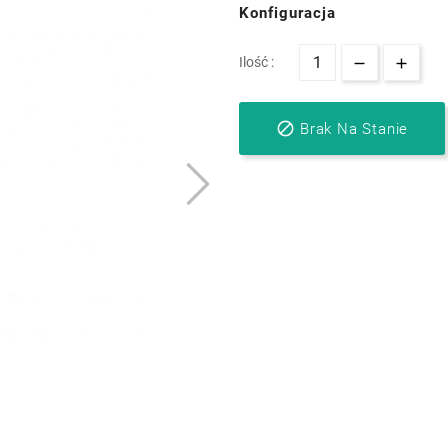
Konfiguracja
Ilość :

Brak Na Stanie