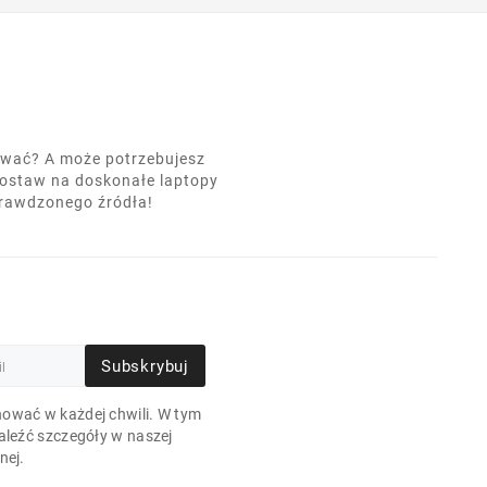
nować? A może potrzebujesz
postaw na doskonałe laptopy
prawdzonego źródła!
Subskrybuj
ować w każdej chwili. W tym
aleźć szczegóły w naszej
nej.