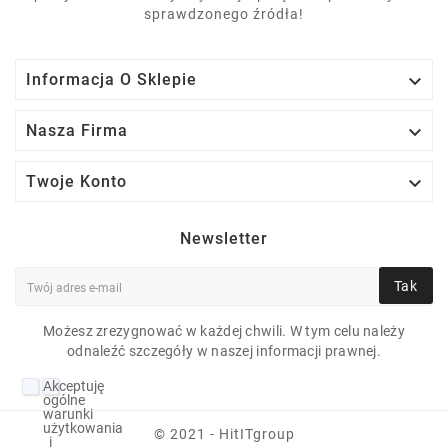
sprawdzonego źródła!

Informacja O Sklepie

Nasza Firma

Twoje Konto
Newsletter
Tak
Możesz zrezygnować w każdej chwili. W tym celu należy
odnaleźć szczegóły w naszej informacji prawnej.
DELL PRECISION
Akceptuję
M6600 I7-2860QM 8
ogólne
warunki
GB 7P 17" 1920X1080
użytkowania
© 2021 - HitITgroup
i