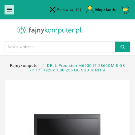
0


×
Moje konto
Porównaj
(0)
Utwórz listę życzeń
Nazwa listy życzeń
Anuluj
Utwórz listę życzeń
Fajnykomputer
DELL Precision M6600 I7-2860QM 8 GB
7P 17" 1920x1080 256 GB SSD Klasa A