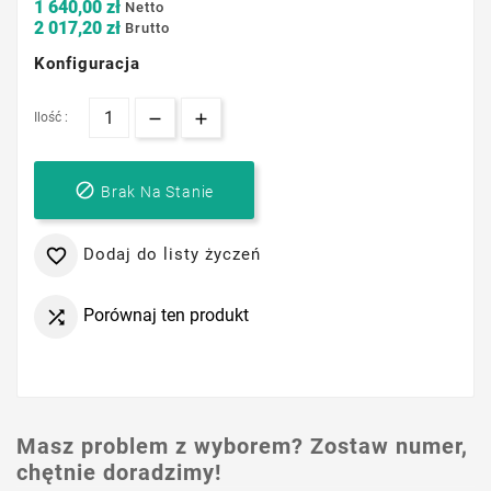
1 640,00 zł
Netto
2 017,20 zł
Brutto
Konfiguracja
Ilość :

Brak Na Stanie
Dodaj do listy życzeń

Porównaj ten produkt

Masz problem z wyborem? Zostaw numer,
chętnie doradzimy!