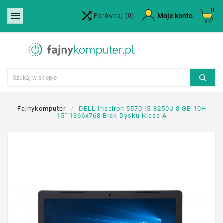
0


×
Moje konto
Porównaj
(0)
Utwórz listę życzeń
Nazwa listy życzeń
Anuluj
Utwórz listę życzeń
Fajnykomputer
DELL Inspiron 5570 I5-8250U 8 GB 10H
15" 1366x768 Brak Dysku Klasa A