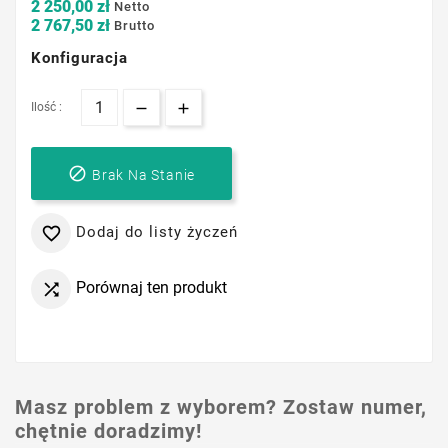
2 250,00 zł
Netto
2 767,50 zł
Brutto
Konfiguracja
Ilość :

Brak Na Stanie
Dodaj do listy życzeń

Porównaj ten produkt

Masz problem z wyborem? Zostaw numer,
chętnie doradzimy!