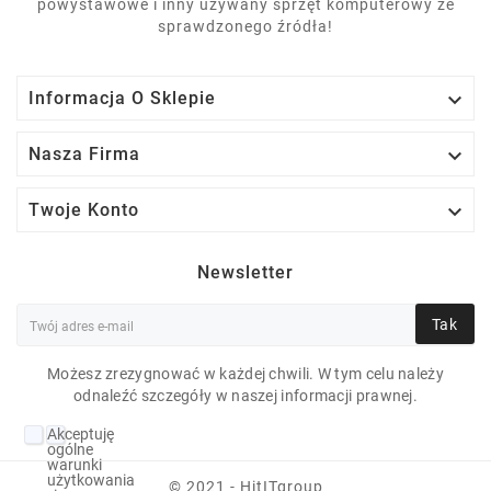
powystawowe i inny używany sprzęt komputerowy ze
sprawdzonego źródła!

Informacja O Sklepie

Nasza Firma

Twoje Konto
Newsletter
Tak
Możesz zrezygnować w każdej chwili. W tym celu należy
odnaleźć szczegóły w naszej informacji prawnej.
DELL INSPIRON 5570
Akceptuję
I5-8250U 8 GB 10H 15"
ogólne
warunki
1366X768 BRAK
użytkowania
© 2021 - HitITgroup