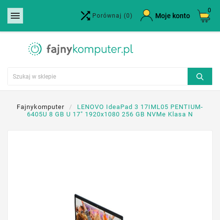
0


×
Moje konto
Porównaj
(0)
Utwórz listę życzeń
Nazwa listy życzeń
Anuluj
Utwórz listę życzeń
Fajnykomputer
LENOVO IdeaPad 3 17IML05 PENTIUM-
6405U 8 GB U 17" 1920x1080 256 GB NVMe Klasa N