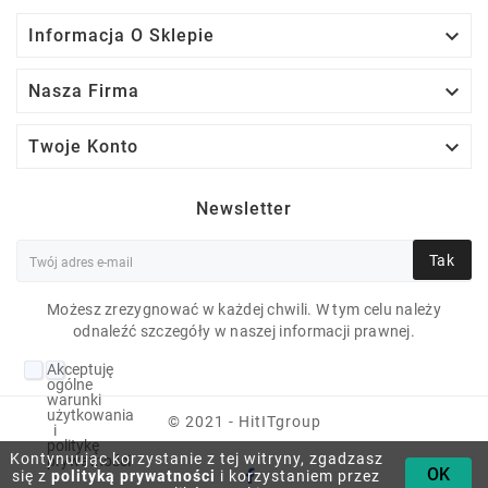

Informacja O Sklepie

Nasza Firma

Twoje Konto
Newsletter
Tak
Możesz zrezygnować w każdej chwili. W tym celu należy
LENOVO IDEAPAD 3
odnaleźć szczegóły w naszej informacji prawnej.
17IML05 PENTIUM-
Akceptuję
6405U 8 GB U 17"
ogólne
warunki
1920X1080 256 GB
użytkowania
© 2021 - HitITgroup
i
politykę
NVME KLASA N
Kontynuując korzystanie z tej witryny, zgadzasz
prywatności
OK
się z
polityką prywatności
i korzystaniem przez