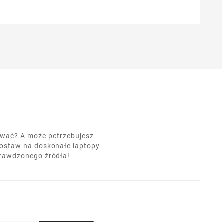
nować? A może potrzebujesz
postaw na doskonałe laptopy
prawdzonego źródła!