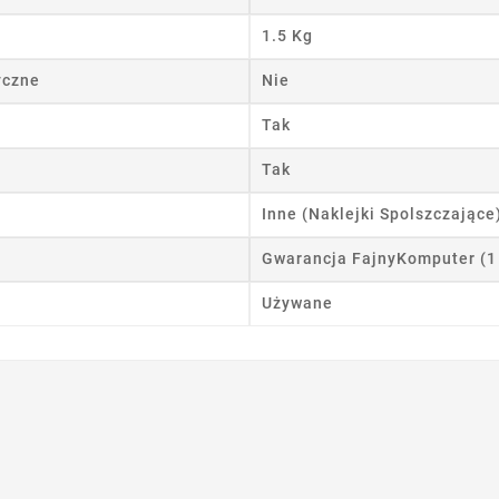
1.5 Kg
 listy życzeń
yczne
Nie
Tak
Anuluj
Utwórz listę życzeń
Tak
Inne (Naklejki Spolszczające
Gwarancja FajnyKomputer (1
Używane