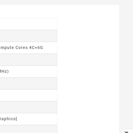
ompute Cores 4C+6G
MHz)
raphics]
×