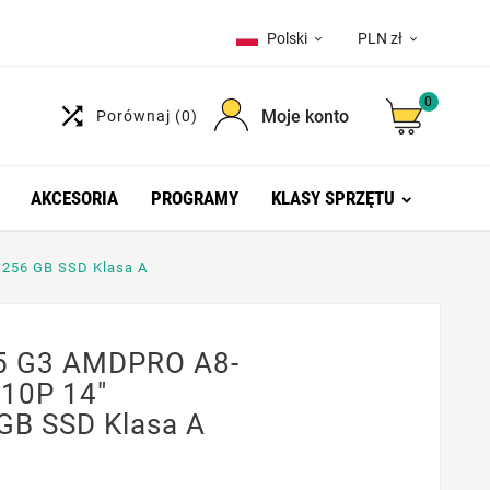
Polski
PLN zł


0

Moje konto
Porównaj
(0)
AKCESORIA
PROGRAMY
KLASY SPRZĘTU
 256 GB SSD Klasa A
45 G3 AMDPRO A8-
 10P 14"
GB SSD Klasa A