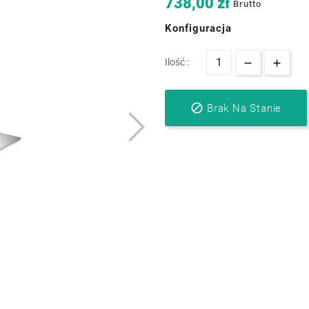
738,00 zł
Brutto
Konfiguracja
Ilość :

Brak Na Stanie