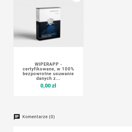
WIPERAPP -




certyfikowane, w 100%
bezpowrotne usuwanie
danych z...
Cena
0,00 zł
Komentarze (0)