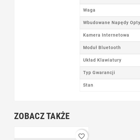
Waga
Nazwa
Wbudowane Napędy Opt
Kamera Internetowa
Moduł Bluetooth
Układ Klawiatury
Typ Gwarancji
Stan
ZOBACZ TAKŻE
favorite_border