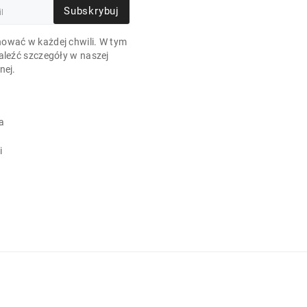
Subskrybuj
ować w każdej chwili. W tym
aleźć szczegóły w naszej
nej.
a
i