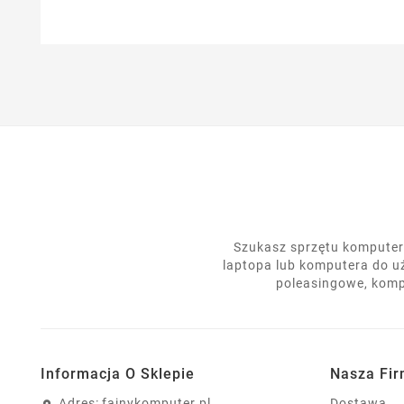
Szukasz sprzętu komputero
laptopa lub komputera do u
poleasingowe, komp
Informacja O Sklepie
Nasza Fi
Adres:
fajnykomputer.pl
Dostawa