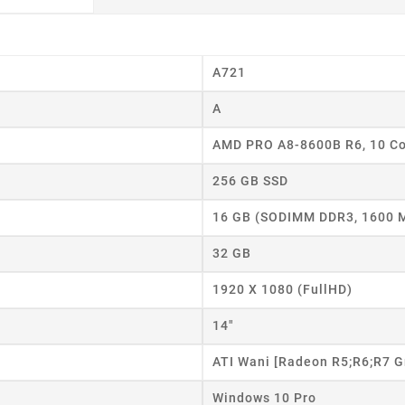
A721
A
AMD PRO A8-8600B R6, 10 C
256 GB SSD
16 GB (SODIMM DDR3, 1600 
32 GB
1920 X 1080 (FullHD)
14"
ATI Wani [Radeon R5;R6;R7 G
wórz listę życzeń
Windows 10 Pro