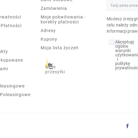
Zamówienia
rywatności
Moje pokwitowania -
Możesz zrezygn
korekty płatności
celu należy odn
 Płatności
Adresy
informacji praw
Kupony
Akceptuję
ogólne
Moja lista życzeń
warunki
ukty
użytkowani
i
j kupowane
politykę
Moje
prywatnośc
nami
przesyłki
leasingowe
 Poleasingowe