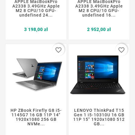
APPLE MacBookPro
APPLE MacBookPro
A2338 3.49GHz Apple
A2338 3.49GHz Apple
M2 8 CPU/10 GPU-
M2 8 CPU/10 GPU-
undefined 24...
undefined 16...
Cena
Cena
3 198,00 zł
2 952,00 zł
favorite_border
favorite_border
HP ZBook Firefly G8 i5-
LENOVO ThinkPad T15
1145G7 16 GB 11P 14"
Gen 1 i5-10310U 16 GB
1920x1080 256 GB
11P 15" 1920x1080 512
NVMe...
GB...