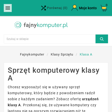
0


×
Moje konto
Porównaj
(0)
Utwórz listę życzeń
Nazwa listy życzeń
Anuluj
Utwórz listę życzeń
Fajnykomputer
Klasy Sprzętu
Klasa A
Sprzęt komputerowy klasy
A
Chcesz wyposażyć się w używany sprzęt
komputerowy, który będzie z powodzeniem radził
sobie z każdym zadaniem? Zobacz ofertę
urządzeń
klasy A
. Przekonaj się, że używane komputery czy
laptopy nie są gorszym rozwiązaniem niż te