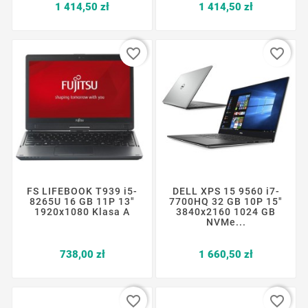
Cena
Cena
1 414,50 zł
1 414,50 zł
favorite_border
favorite_border
FS LIFEBOOK T939 i5-
DELL XPS 15 9560 i7-
8265U 16 GB 11P 13"
7700HQ 32 GB 10P 15"
1920x1080 Klasa A
3840x2160 1024 GB
NVMe...
Cena
Cena
738,00 zł
1 660,50 zł
favorite_border
favorite_border