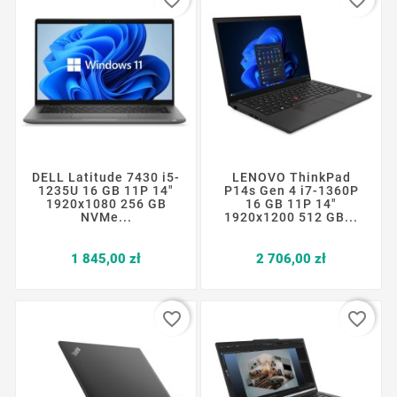
DELL Latitude 7430 i5-
LENOVO ThinkPad
1235U 16 GB 11P 14"
P14s Gen 4 i7-1360P
1920x1080 256 GB
16 GB 11P 14"
NVMe...
1920x1200 512 GB...
Cena
Cena
1 845,00 zł
2 706,00 zł
favorite_border
favorite_border