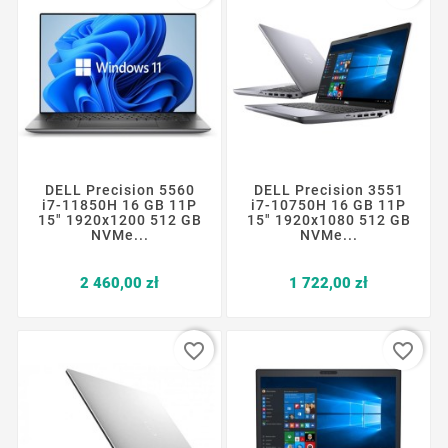
DELL Precision 5560
DELL Precision 3551
i7-11850H 16 GB 11P
i7-10750H 16 GB 11P
15" 1920x1200 512 GB
15" 1920x1080 512 GB
NVMe...
NVMe...
Cena
Cena
2 460,00 zł
1 722,00 zł
favorite_border
favorite_border