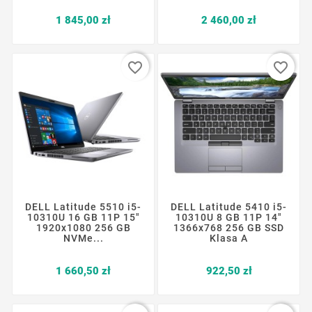
Cena
Cena
1 845,00 zł
2 460,00 zł
favorite_border
favorite_border
DELL Latitude 5510 i5-
DELL Latitude 5410 i5-
10310U 16 GB 11P 15"
10310U 8 GB 11P 14"
1920x1080 256 GB
1366x768 256 GB SSD
NVMe...
Klasa A
Cena
Cena
1 660,50 zł
922,50 zł