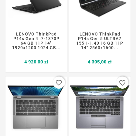
LENOVO ThinkPad
LENOVO ThinkPad
P14s Gen 4 i7-1370P
P14s Gen 5 ULTRA7
64 GB 11P 14"
155H-1.40 16 GB 11P
1920x1200 1024 GB...
14" 2560x1600...
Cena
Cena
4 920,00 zł
4 305,00 zł
favorite_border
favorite_border