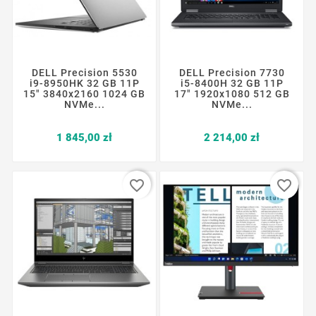
DELL Precision 5530
DELL Precision 7730
i9-8950HK 32 GB 11P
i5-8400H 32 GB 11P
15" 3840x2160 1024 GB
17" 1920x1080 512 GB
NVMe...
NVMe...
Cena
Cena
1 845,00 zł
2 214,00 zł
favorite_border
favorite_border