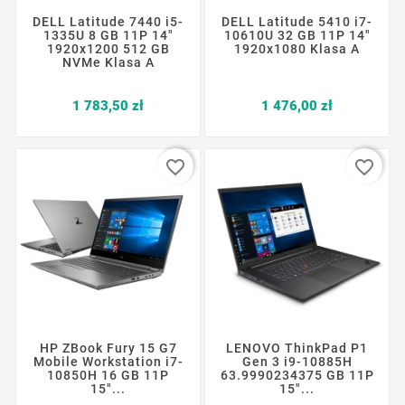
DELL Latitude 7440 i5-
DELL Latitude 5410 i7-
1335U 8 GB 11P 14"
10610U 32 GB 11P 14"
1920x1200 512 GB
1920x1080 Klasa A
NVMe Klasa A
Cena
Cena
1 783,50 zł
1 476,00 zł
favorite_border
favorite_border
HP ZBook Fury 15 G7
LENOVO ThinkPad P1
Mobile Workstation i7-
Gen 3 i9-10885H
10850H 16 GB 11P
63.9990234375 GB 11P
15"...
15"...