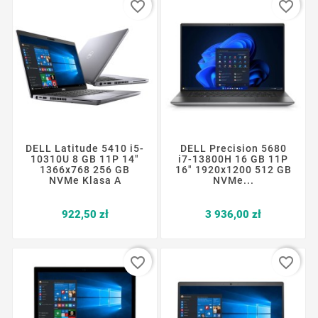
favorite_border
favorite_border
DELL Latitude 5410 i5-
DELL Precision 5680
10310U 8 GB 11P 14"
i7-13800H 16 GB 11P
1366x768 256 GB
16" 1920x1200 512 GB
NVMe Klasa A
NVMe...
Cena
Cena
922,50 zł
3 936,00 zł
favorite_border
favorite_border