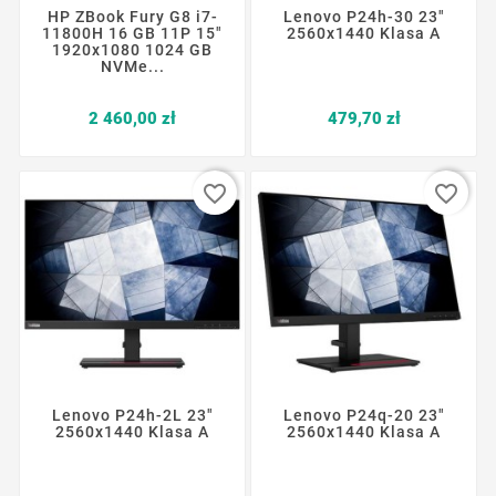
HP ZBook Fury G8 i7-
Lenovo P24h-30 23"
11800H 16 GB 11P 15"
2560x1440 Klasa A
1920x1080 1024 GB
NVMe...
Cena
Cena
2 460,00 zł
479,70 zł
favorite_border
favorite_border
Lenovo P24h-2L 23"
Lenovo P24q-20 23"
2560x1440 Klasa A
2560x1440 Klasa A