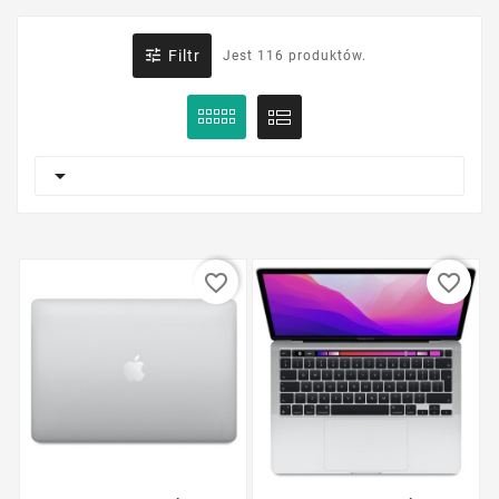

Filtr
Jest 116 produktów.

favorite_border
favorite_border