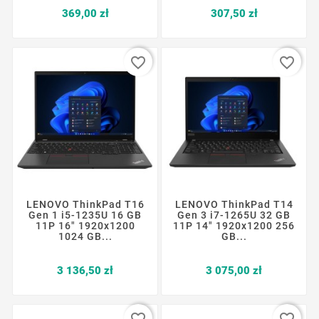
Cena
Cena
369,00 zł
307,50 zł
favorite_border
favorite_border
LENOVO ThinkPad T16
LENOVO ThinkPad T14
Gen 1 i5-1235U 16 GB
Gen 3 i7-1265U 32 GB
11P 16" 1920x1200
11P 14" 1920x1200 256
1024 GB...
GB...
Cena
Cena
3 136,50 zł
3 075,00 zł
favorite_border
favorite_border