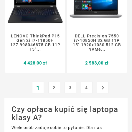
LENOVO ThinkPad P15
DELL Precision 7550
Gen 2i i7-11850H
i7-10850H 32 GB 11P
127.998046875 GB 11P
15" 1920x1080 512 GB
15"...
NVMe...
Cena
Cena
4 428,00 zł
2 583,00 zł
1

2
3
4
Czy opłaca kupić się laptopa
klasy A?
Wiele osób zadaje sobie to pytanie. Dla nas