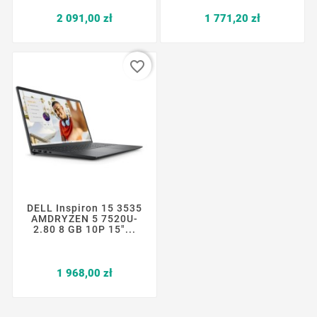
Cena
Cena
2 091,00 zł
1 771,20 zł
favorite_border
DELL Inspiron 15 3535
AMDRYZEN 5 7520U-
2.80 8 GB 10P 15"...
Cena
1 968,00 zł