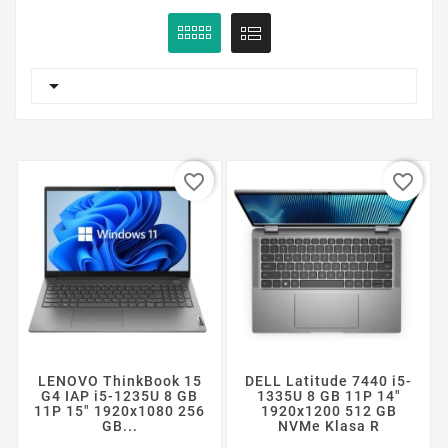

favorite_border
favorite_border
LENOVO ThinkBook 15
DELL Latitude 7440 i5-
G4 IAP i5-1235U 8 GB
1335U 8 GB 11P 14"
11P 15" 1920x1080 256
1920x1200 512 GB
GB...
NVMe Klasa R