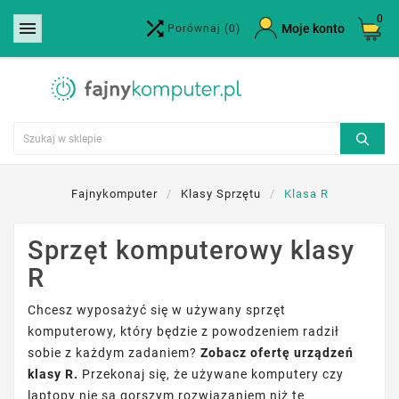
0


×
Moje konto
Porównaj
(0)
Utwórz listę życzeń
Nazwa listy życzeń
Anuluj
Utwórz listę życzeń
Fajnykomputer
Klasy Sprzętu
Klasa R
Sprzęt komputerowy klasy
R
Chcesz wyposażyć się w używany sprzęt
komputerowy, który będzie z powodzeniem radził
sobie z każdym zadaniem?
Zobacz ofertę urządzeń
klasy R.
Przekonaj się, że używane komputery czy
laptopy nie są gorszym rozwiązaniem niż te