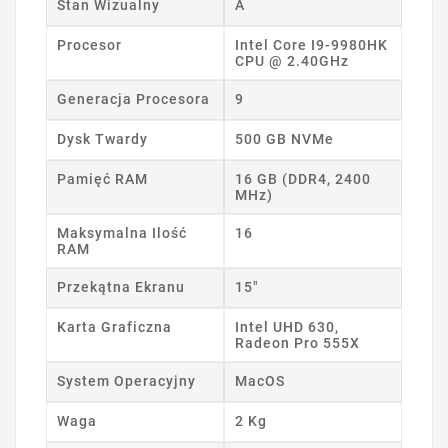
Stan Wizualny
A
Procesor
Intel Core I9-9980HK
CPU @ 2.40GHz
Generacja Procesora
9
Dysk Twardy
500 GB NVMe
Pamięć RAM
16 GB (DDR4, 2400
MHz)
Maksymalna Ilość
16
RAM
Przekątna Ekranu
15"
Karta Graficzna
Intel UHD 630,
Radeon Pro 555X
System Operacyjny
MacOS
Waga
2 Kg