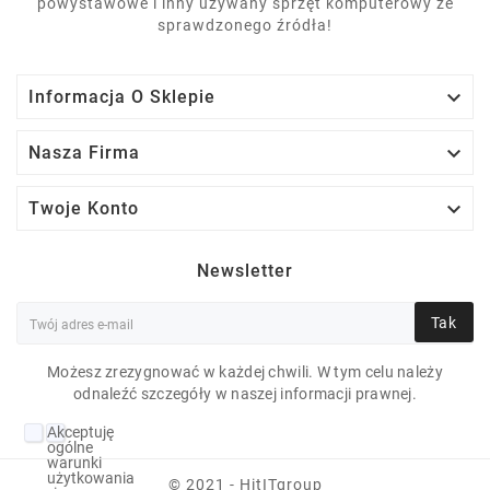
powystawowe i inny używany sprzęt komputerowy ze
sprawdzonego źródła!

Informacja O Sklepie

Nasza Firma

Twoje Konto
Newsletter
Tak
Możesz zrezygnować w każdej chwili. W tym celu należy
odnaleźć szczegóły w naszej informacji prawnej.
APPLE MACBOOKPRO
Akceptuję
A1990 I9-9980HK 16
ogólne
warunki
GB OSX 15" 3360X2100
użytkowania
© 2021 - HitITgroup