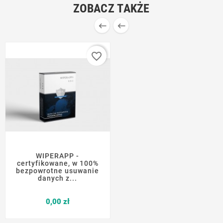
ZOBACZ TAKŻE


favorite_border
WIPERAPP -
certyfikowane, w 100%
bezpowrotne usuwanie
danych z...
Cena
0,00 zł