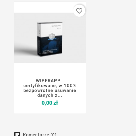
favorite_border
WIPERAPP -




certyfikowane, w 100%
bezpowrotne usuwanie
danych z...
Cena
0,00 zł
Komentarze (0)