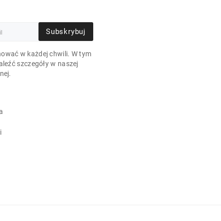
Subskrybuj
ować w każdej chwili. W tym
aleźć szczegóły w naszej
nej.
a
i