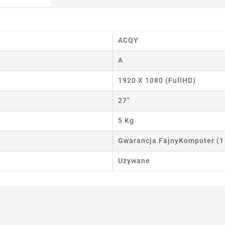
ACQY
A
1920 X 1080 (FullHD)
27"
wórz listę życzeń
5 Kg
 listy życzeń
Gwarancja FajnyKomputer (1
Używane
Anuluj
Utwórz listę życzeń