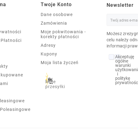
rma
Twoje Konto
Newsletter
Dane osobowe
Zamówienia
rywatności
Moje pokwitowania -
Możesz zrezygn
korekty płatności
celu należy odn
 Płatności
Adresy
informacji praw
Kupony
Akceptuję
ogólne
Moja lista życzeń
warunki
ukty
użytkowani
i
j kupowane
politykę
Moje
prywatnośc
nami
przesyłki
leasingowe
 Poleasingowe