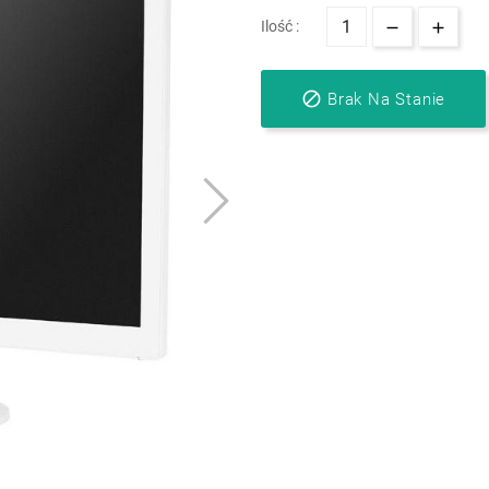
Ilość :

Brak Na Stanie