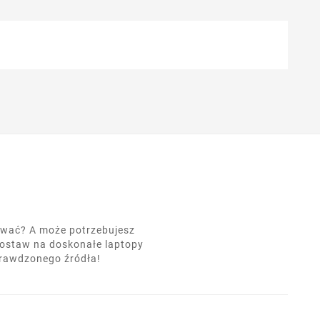
nować? A może potrzebujesz
postaw na doskonałe laptopy
prawdzonego źródła!