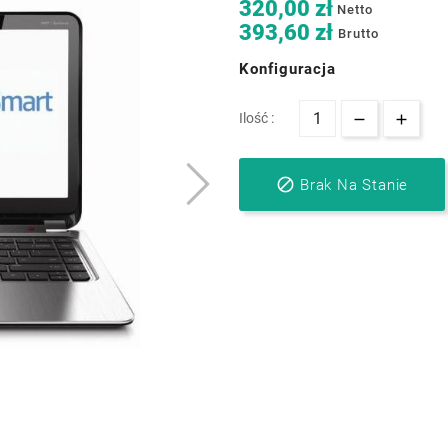
320,00 zł
Netto
393,60 zł
Brutto
Konfiguracja
Ilość :

Brak Na Stanie