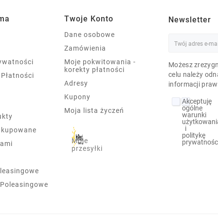
rma
Twoje Konto
Newsletter
Dane osobowe
Zamówienia
rywatności
Moje pokwitowania -
Możesz zrezygn
korekty płatności
celu należy odn
 Płatności
Adresy
informacji praw
Kupony
Akceptuję
ogólne
Moja lista życzeń
warunki
ukty
użytkowani
i
j kupowane
politykę
Moje
prywatnośc
nami
przesyłki
leasingowe
 Poleasingowe