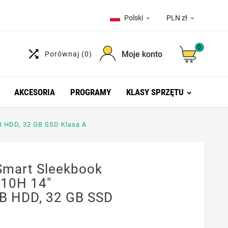
Polski
PLN zł


0

Moje konto
Porównaj
(0)
AKCESORIA
PROGRAMY
KLASY SPRZĘTU
B HDD, 32 GB SSD Klasa A
mart Sleekbook
 10H 14"
B HDD, 32 GB SSD