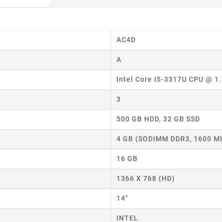
AC4D
A
Intel Core I5-3317U CPU @ 1
3
500 GB HDD, 32 GB SSD
wórz listę życzeń
4 GB (SODIMM DDR3, 1600 M
 listy życzeń
16 GB
1366 X 768 (HD)
Anuluj
Utwórz listę życzeń
14"
INTEL