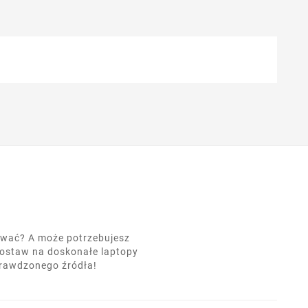
nować? A może potrzebujesz
postaw na doskonałe laptopy
prawdzonego źródła!