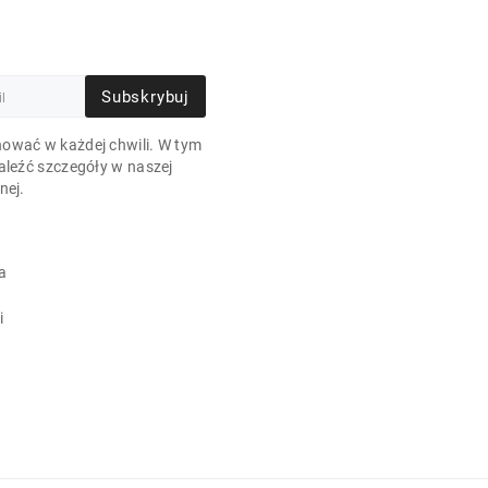
Subskrybuj
ować w każdej chwili. W tym
aleźć szczegóły w naszej
nej.
a
i