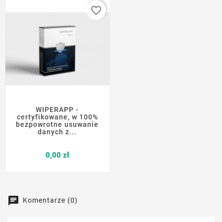
favorite_border
WIPERAPP -
certyfikowane, w 100%
bezpowrotne usuwanie
danych z...
Cena
0,00 zł
Komentarze (0)