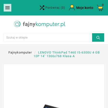
0


×
Moje konto
Porównaj
(0)
Utwórz listę życzeń
Nazwa listy życzeń
Anuluj
Utwórz listę życzeń
Fajnykomputer
LENOVO ThinkPad T460 I5-6300U 4 GB
10P 14" 1366x768 Klasa A