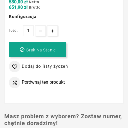
530,00 zł
Netto
651,90 zł
Brutto
Konfiguracja
Ilość :

Brak Na Stanie
Dodaj do listy życzeń

Porównaj ten produkt

Masz problem z wyborem? Zostaw numer,
chętnie doradzimy!