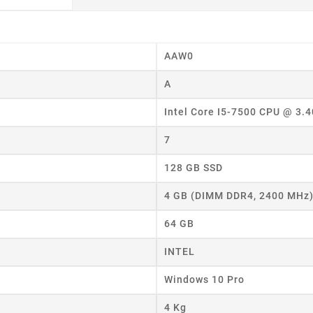
AAW0
A
Intel Core I5-7500 CPU @ 3.
7
128 GB SSD
4 GB (DIMM DDR4, 2400 MHz
64 GB
wórz listę życzeń
INTEL
 listy życzeń
Windows 10 Pro
4 Kg