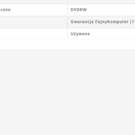
yczne
DVDRW
Anuluj
Utwórz listę życzeń
Gwarancja FajnyKomputer (1
Używane