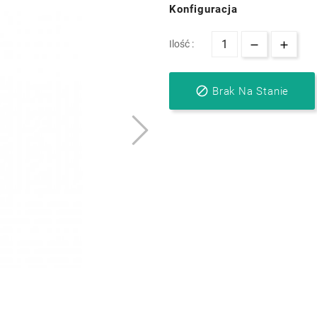
Konfiguracja
Ilość :

Brak Na Stanie