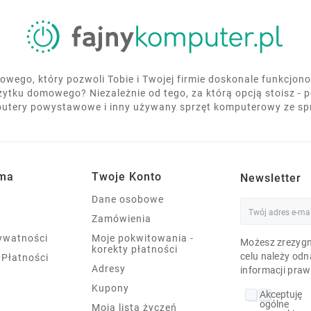
wego, który pozwoli Tobie i Twojej firmie doskonale funkcjo
żytku domowego? Niezależnie od tego, za którą opcją stoisz - 
utery powystawowe i inny używany sprzęt komputerowy ze s
rma
Twoje Konto
Newsletter
Dane osobowe
Zamówienia
rywatności
Moje pokwitowania -
Możesz zrezygn
korekty płatności
celu należy odn
 Płatności
Adresy
informacji praw
Kupony
Akceptuję
ogólne
Moja lista życzeń