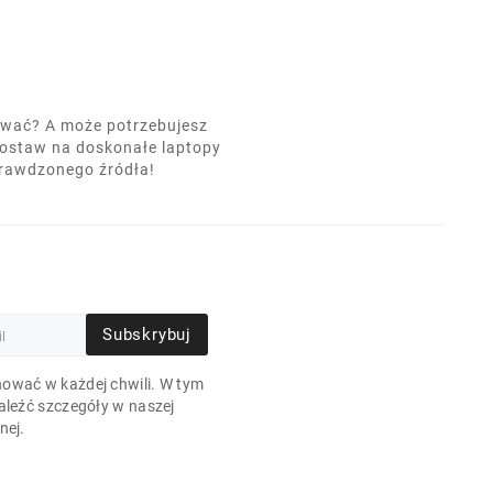
nować? A może potrzebujesz
postaw na doskonałe laptopy
prawdzonego źródła!
Subskrybuj
ować w każdej chwili. W tym
aleźć szczegóły w naszej
nej.