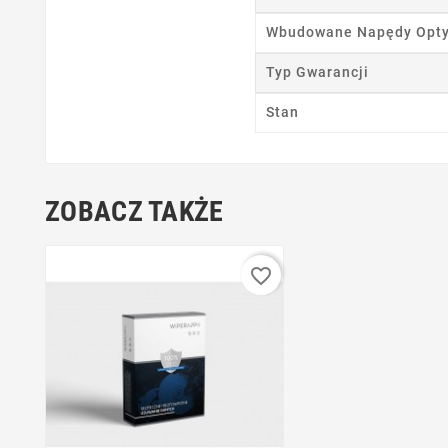
Wbudowane Napędy Opt
Typ Gwarancji
Stan
ZOBACZ TAKŻE
favorite_border