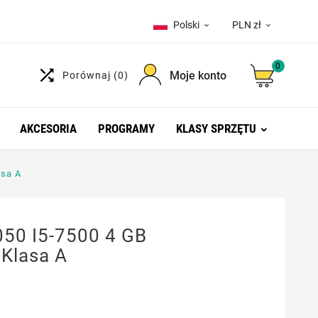
Polski
PLN zł


0

Moje konto
Porównaj
(0)
AKCESORIA
PROGRAMY
KLASY SPRZĘTU
asa A
050 I5-7500 4 GB
Klasa A