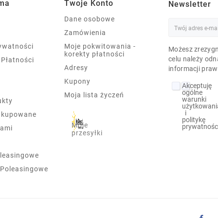
rma
Twoje Konto
Newsletter
Dane osobowe
Zamówienia
rywatności
Moje pokwitowania -
Możesz zrezygn
korekty płatności
celu należy odn
 Płatności
Adresy
informacji praw
Kupony
Akceptuję
ogólne
Moja lista życzeń
warunki
ukty
użytkowani
i
j kupowane
politykę
Moje
prywatnośc
nami
przesyłki
leasingowe
 Poleasingowe