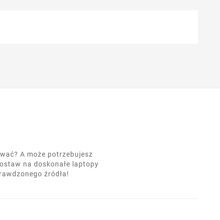
nować? A może potrzebujesz
postaw na doskonałe laptopy
prawdzonego źródła!