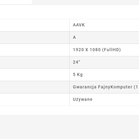
wórz listę życzeń
 listy życzeń
AAVK
A
Anuluj
Utwórz listę życzeń
1920 X 1080 (FullHD)
24"
5 Kg
Gwarancja FajnyKomputer (1
Używane