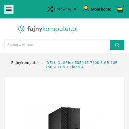
0


×
Moje konto
Porównaj
(0)
Utwórz listę życzeń
Nazwa listy życzeń
Anuluj
Utwórz listę życzeń
Fajnykomputer
DELL OptiPlex 5050 I5-7600 8 GB 10P
256 GB SSD Klasa A