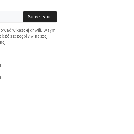
Subskrybuj
ować w każdej chwili. W tym
aleźć szczegóły w naszej
nej.
a
i