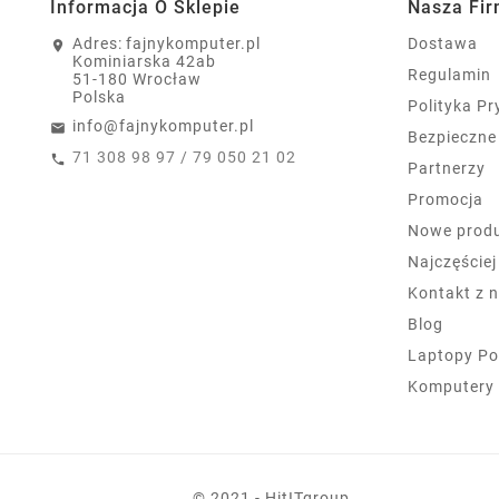
Informacja O Sklepie
Nasza Fi
Adres:
fajnykomputer.pl
Dostawa
Kominiarska 42ab
Regulamin
51-180 Wrocław
Polska
Polityka P
info@fajnykomputer.pl
Bezpieczne
71 308 98 97 / 79 050 21 02
Partnerzy
Promocja
Nowe prod
Najczęście
Kontakt z 
Blog
Laptopy Po
Komputery
© 2021 - HitITgroup