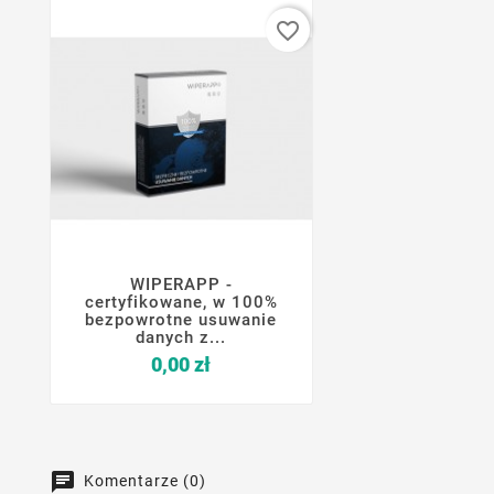
favorite_border
WIPERAPP -




certyfikowane, w 100%
bezpowrotne usuwanie
danych z...
Cena
0,00 zł
Komentarze (0)