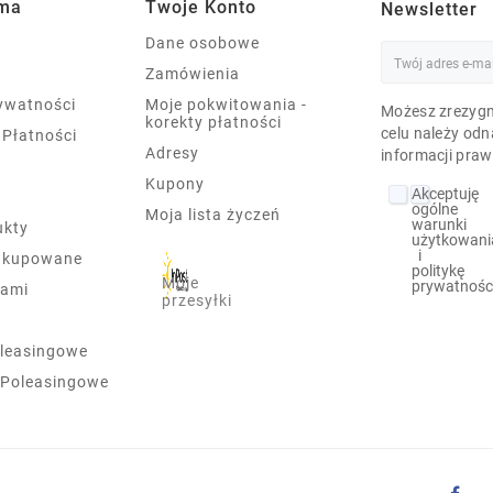
rma
Twoje Konto
Newsletter
Dane osobowe
Zamówienia
rywatności
Moje pokwitowania -
Możesz zrezygn
korekty płatności
celu należy odn
 Płatności
Adresy
informacji praw
Kupony
Akceptuję
ogólne
Moja lista życzeń
warunki
ukty
użytkowani
i
j kupowane
politykę
Moje
prywatnośc
nami
przesyłki
leasingowe
 Poleasingowe