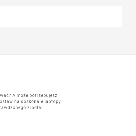
nować? A może potrzebujesz
postaw na doskonałe laptopy
prawdzonego źródła!