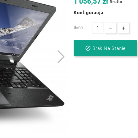
1 056,57 zł
Brutto
Konfiguracja
Ilość :

Brak Na Stanie