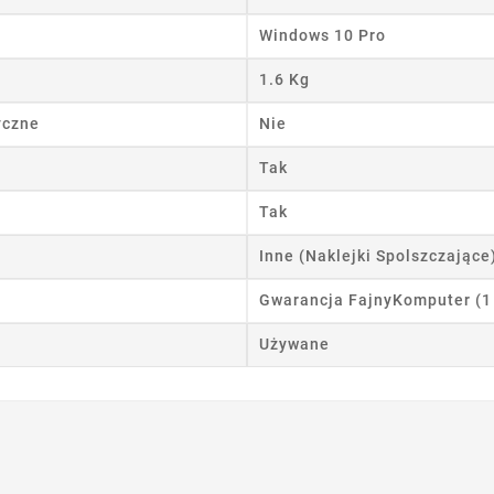
wórz listę życzeń
Windows 10 Pro
 listy życzeń
1.6 Kg
yczne
Nie
Anuluj
Utwórz listę życzeń
Tak
Tak
Inne (Naklejki Spolszczające
Gwarancja FajnyKomputer (1
Używane