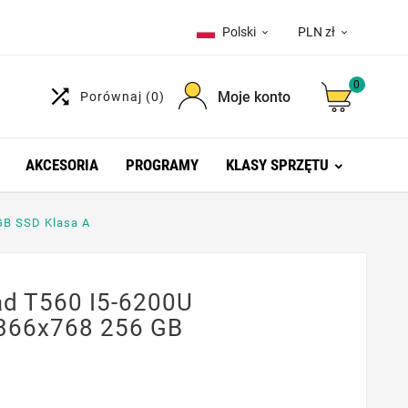
Polski
PLN zł


0

Moje konto
Porównaj
(0)
AKCESORIA
PROGRAMY
KLASY SPRZĘTU
GB SSD Klasa A
d T560 I5-6200U
1366x768 256 GB