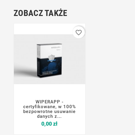
ZOBACZ TAKŻE
favorite_border
WIPERAPP -




certyfikowane, w 100%
bezpowrotne usuwanie
danych z...
Cena
0,00 zł