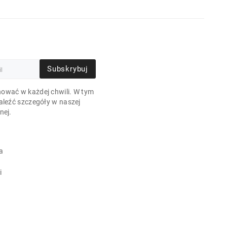
Subskrybuj
ować w każdej chwili. W tym
aleźć szczegóły w naszej
nej.
a
i