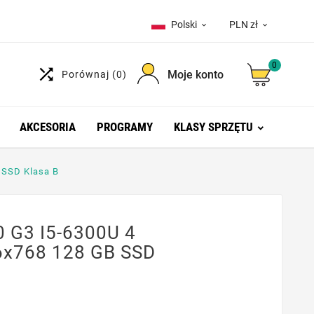
Polski
PLN zł


0

Moje konto
Porównaj
(0)
AKCESORIA
PROGRAMY
KLASY SPRZĘTU
 SSD Klasa B
0 G3 I5-6300U 4
6x768 128 GB SSD