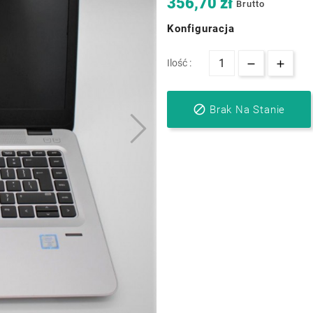
356,70 zł
Brutto
Konfiguracja
Ilość :

Brak Na Stanie