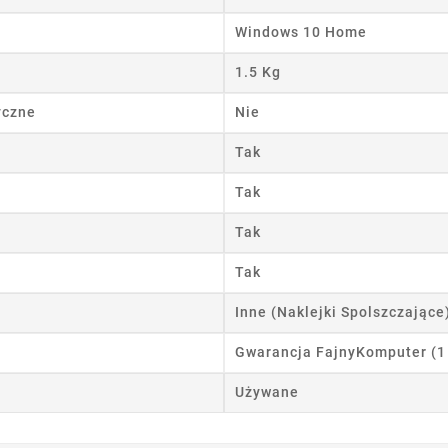
Windows 10 Home
wórz listę życzeń
1.5 Kg
 listy życzeń
yczne
Nie
Tak
Anuluj
Utwórz listę życzeń
Tak
Tak
Tak
Inne (Naklejki Spolszczające
Gwarancja FajnyKomputer (1
Używane