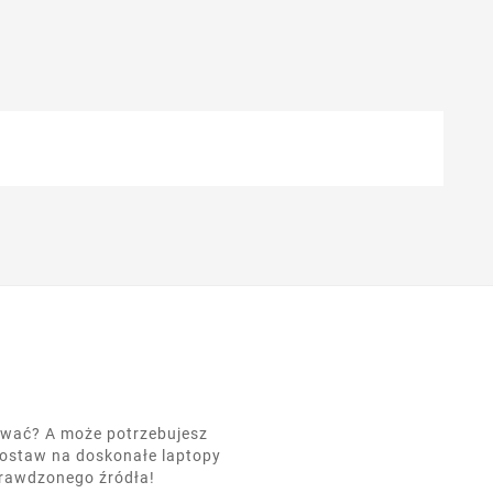
nować? A może potrzebujesz
postaw na doskonałe laptopy
prawdzonego źródła!