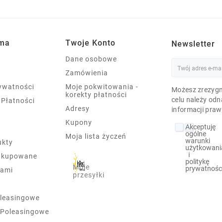
rma
Twoje Konto
Newsletter
Dane osobowe
Zamówienia
rywatności
Moje pokwitowania -
Możesz zrezygn
korekty płatności
celu należy odn
 Płatności
Adresy
informacji praw
Kupony
Akceptuję
ogólne
Moja lista życzeń
warunki
ukty
użytkowani
i
j kupowane
politykę
Moje
prywatnośc
nami
przesyłki
leasingowe
 Poleasingowe