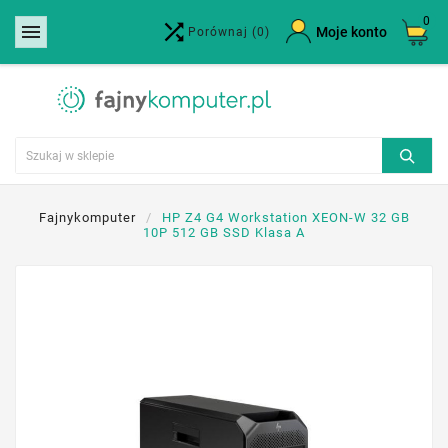
0


×
Moje konto
Porównaj
(0)
Utwórz listę życzeń
Nazwa listy życzeń
Anuluj
Utwórz listę życzeń
Fajnykomputer
HP Z4 G4 Workstation XEON-W 32 GB
10P 512 GB SSD Klasa A