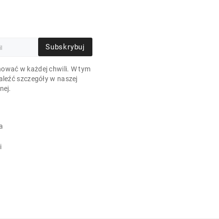
Subskrybuj
ować w każdej chwili. W tym
aleźć szczegóły w naszej
nej.
a
i