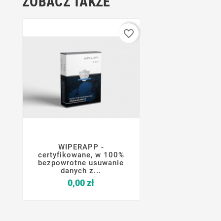
ZOBACZ TAKŻE
favorite_border
WIPERAPP -




certyfikowane, w 100%
bezpowrotne usuwanie
danych z...
Cena
0,00 zł