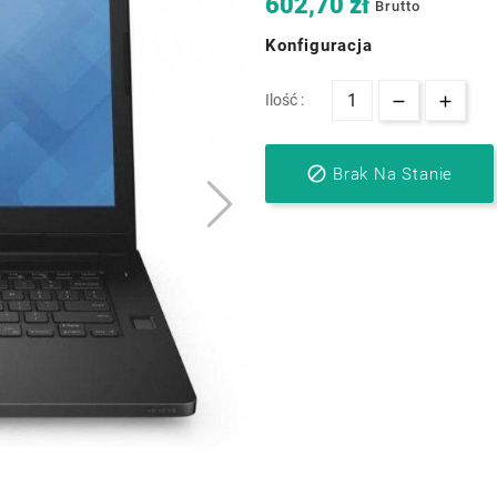
602,70 zł
Brutto
Konfiguracja
Ilość :

Brak Na Stanie