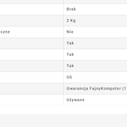
wórz listę życzeń
Brak
 listy życzeń
2 Kg
yczne
Nie
Tak
Anuluj
Utwórz listę życzeń
Tak
Tak
US
Gwarancja FajnyKomputer (1
Używane