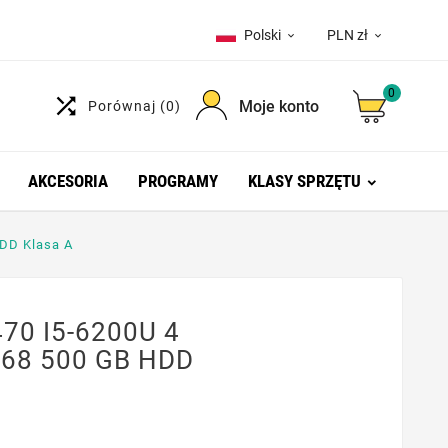
Polski
PLN zł


0

Moje konto
Porównaj
(0)
AKCESORIA
PROGRAMY
KLASY SPRZĘTU
HDD Klasa A
470 I5-6200U 4
768 500 GB HDD