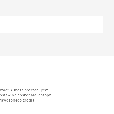
nować? A może potrzebujesz
postaw na doskonałe laptopy
prawdzonego źródła!