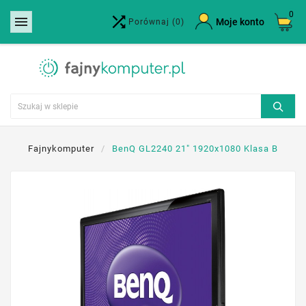
0


×
Moje konto
Porównaj
(0)
Utwórz listę życzeń
Nazwa listy życzeń
Anuluj
Utwórz listę życzeń
Fajnykomputer
BenQ GL2240 21" 1920x1080 Klasa B