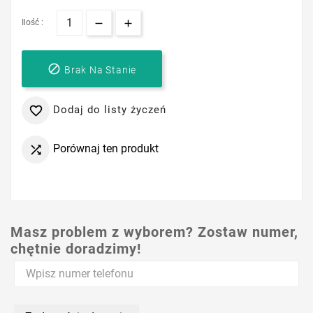
Ilość :

Brak Na Stanie
Dodaj do listy życzeń

Porównaj ten produkt

Masz problem z wyborem? Zostaw numer,
chętnie doradzimy!