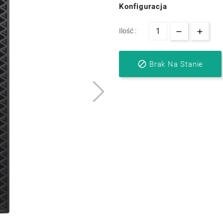
Konfiguracja
Ilość :

Brak Na Stanie