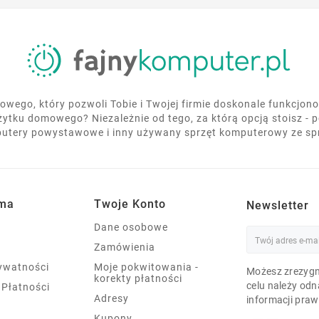
wego, który pozwoli Tobie i Twojej firmie doskonale funkcjo
żytku domowego? Niezależnie od tego, za którą opcją stoisz - 
utery powystawowe i inny używany sprzęt komputerowy ze s
rma
Twoje Konto
Newsletter
Dane osobowe
Zamówienia
rywatności
Moje pokwitowania -
Możesz zrezygn
korekty płatności
celu należy odn
 Płatności
Adresy
informacji praw
Kupony