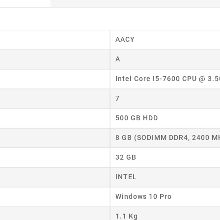
AACY
A
wórz listę życzeń
Intel Core I5-7600 CPU @ 3.
 listy życzeń
7
500 GB HDD
Anuluj
Utwórz listę życzeń
8 GB (SODIMM DDR4, 2400 M
32 GB
INTEL
Windows 10 Pro
1.1 Kg