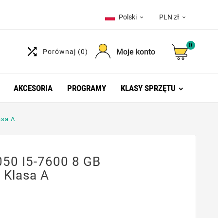
Polski
PLN zł


0

Moje konto
Porównaj
(0)
AKCESORIA
PROGRAMY
KLASY SPRZĘTU
asa A
050 I5-7600 8 GB
 Klasa A