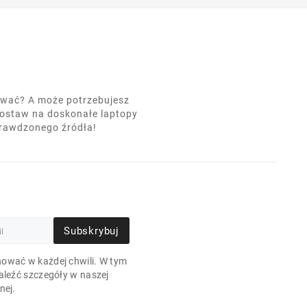
nować? A może potrzebujesz
postaw na doskonałe laptopy
prawdzonego źródła!
Subskrybuj
ować w każdej chwili. W tym
aleźć szczegóły w naszej
nej.