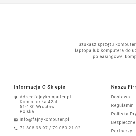
Szukasz sprzętu komputero
laptopa lub komputera do u
poleasingowe, komp
Informacja O Sklepie
Nasza Fi
Adres:
fajnykomputer.pl
Dostawa
Kominiarska 42ab
Regulamin
51-180 Wrocław
Polska
Polityka P
info@fajnykomputer.pl
Bezpieczne
71 308 98 97 / 79 050 21 02
Partnerzy