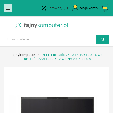
0


×
Moje konto
Porównaj
(0)
Utwórz listę życzeń
Nazwa listy życzeń
Anuluj
Utwórz listę życzeń
Fajnykomputer
DELL Latitude 7410 I7-10610U 16 GB
10P 13" 1920x1080 512 GB NVMe Klasa A