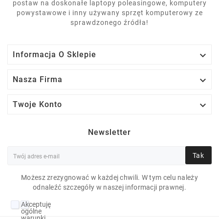
postaw na doskonałe laptopy poleasingowe, komputery
powystawowe i inny używany sprzęt komputerowy ze
sprawdzonego źródła!

Informacja O Sklepie

Nasza Firma

Twoje Konto
Newsletter
Tak
Możesz zrezygnować w każdej chwili. W tym celu należy
odnaleźć szczegóły w naszej informacji prawnej.
DELL LATITUDE 7410
Akceptuję
I7-10610U 16 GB 10P
ogólne
warunki