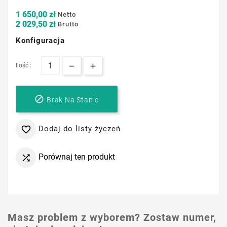
1 650,00 zł
Netto
2 029,50 zł
Brutto
Konfiguracja
Ilość :

Brak Na Stanie
Dodaj do listy życzeń

Porównaj ten produkt

Masz problem z wyborem? Zostaw numer,