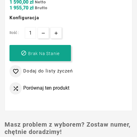
1 590,00 zł
Netto
1 955,70 zł
Brutto
Konfiguracja
Ilość :

Brak Na Stanie
Dodaj do listy życzeń

Porównaj ten produkt

Masz problem z wyborem? Zostaw numer,
chętnie doradzimy!