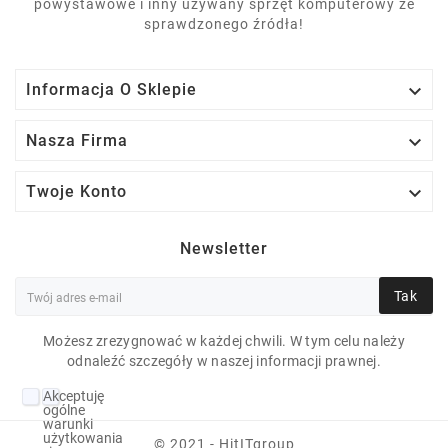
powystawowe i inny używany sprzęt komputerowy ze
sprawdzonego źródła!

Informacja O Sklepie

Nasza Firma

Twoje Konto
Newsletter
Tak
Możesz zrezygnować w każdej chwili. W tym celu należy
odnaleźć szczegóły w naszej informacji prawnej.
DELL VOSTRO 5370 I5-
Akceptuję
8250U 8 GB 10H 13"
ogólne
warunki
1920X1080 256 GB
użytkowania
© 2021 - HitITgroup