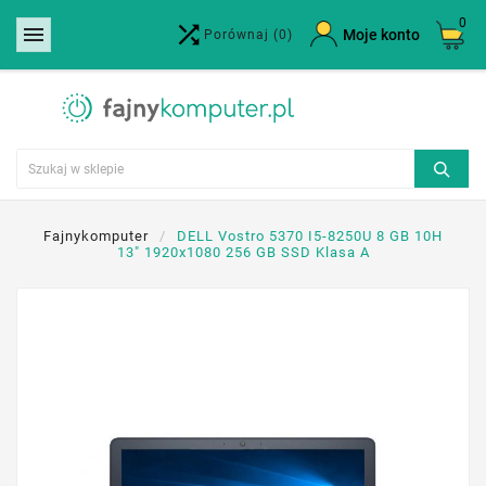
0


×
Moje konto
Porównaj
(0)
Utwórz listę życzeń
Nazwa listy życzeń
Anuluj
Utwórz listę życzeń
Fajnykomputer
DELL Vostro 5370 I5-8250U 8 GB 10H
13" 1920x1080 256 GB SSD Klasa A