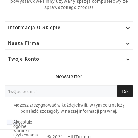
powystawowe i inny używany sprzęt komputerowy ze
sprawdzonego źródła!

Informacja O Sklepie

Nasza Firma

Twoje Konto
Newsletter
Tak
Możesz zrezygnować w każdej chwili. W tym celu należy
odnaleźć szczegóły w naszej informacji prawnej.
HP PROBOOK 650 G4
Akceptuję
I5-8250U 8 GB 10P 15"
ogólne
warunki
1920X1080 256 GB
użytkowania
© 2021 - HitITgroup