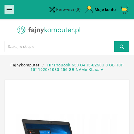
0


×
Moje konto
Porównaj
(0)
Utwórz listę życzeń
Nazwa listy życzeń
Anuluj
Utwórz listę życzeń
Fajnykomputer
HP ProBook 650 G4 I5-8250U 8 GB 10P
15" 1920x1080 256 GB NVMe Klasa A