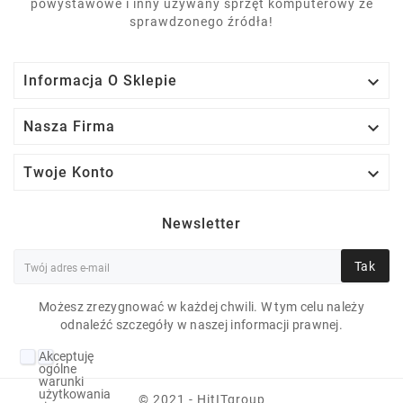
powystawowe i inny używany sprzęt komputerowy ze
sprawdzonego źródła!

Informacja O Sklepie

Nasza Firma

Twoje Konto
Newsletter
Tak
Możesz zrezygnować w każdej chwili. W tym celu należy
odnaleźć szczegóły w naszej informacji prawnej.
DELL LATITUDE 7410
Akceptuję
I7-10610U 16 GB U 13"
ogólne
warunki
3840X2160 512 GB
użytkowania
© 2021 - HitITgroup