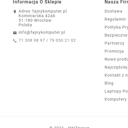
Informacja O Sklepie
Nasza Fi
Adres:
fajnykomputer.pl
Dostawa
Kominiarska 42ab
Regulamin
51-180 Wrocław
Polska
Polityka P
info@fajnykomputer.pl
Bezpieczne
71 308 98 97 / 79 050 21 02
Partnerzy
Promocja
Nowe prod
Najczęście
Kontakt z 
Blog
Laptopy Po
Komputery
© 2021 - HitITgroup