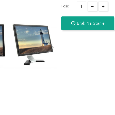
Ilość :

Brak Na Stanie