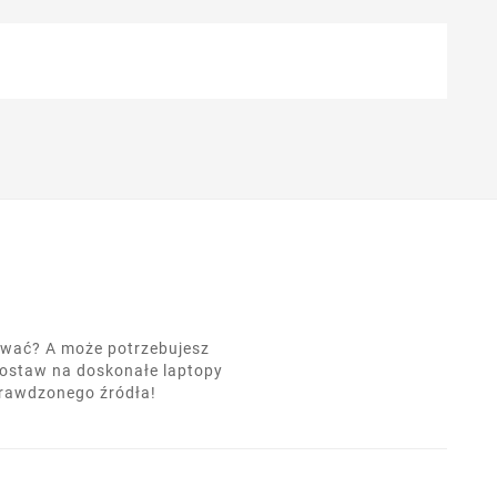
nować? A może potrzebujesz
postaw na doskonałe laptopy
prawdzonego źródła!