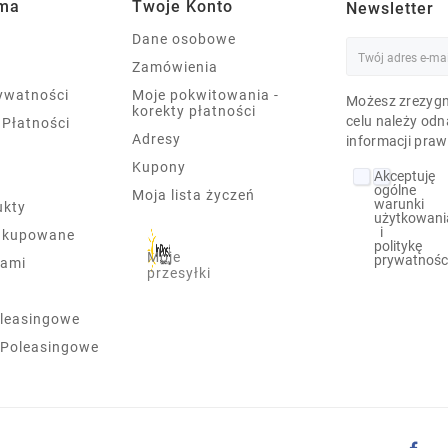
rma
Twoje Konto
Newsletter
Dane osobowe
Zamówienia
rywatności
Moje pokwitowania -
Możesz zrezygn
korekty płatności
celu należy odn
 Płatności
Adresy
informacji praw
Kupony
Akceptuję
ogólne
Moja lista życzeń
warunki
ukty
użytkowani
i
j kupowane
politykę
Moje
prywatnośc
nami
przesyłki
leasingowe
 Poleasingowe