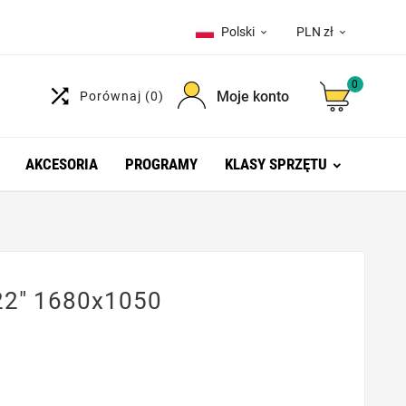
Polski
PLN zł


0

Moje konto
Porównaj
(0)
AKCESORIA
PROGRAMY
KLASY SPRZĘTU
2" 1680x1050