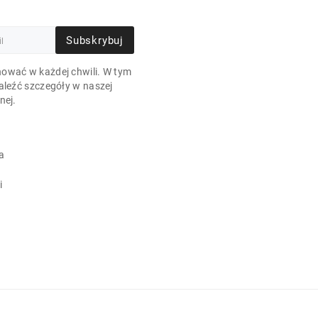
Subskrybuj
ować w każdej chwili. W tym
aleźć szczegóły w naszej
nej.
a
i