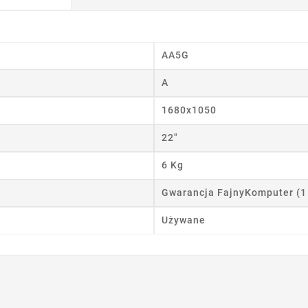
wórz listę życzeń
 listy życzeń
AA5G
A
Anuluj
Utwórz listę życzeń
1680x1050
22"
6 Kg
Gwarancja FajnyKomputer (1
Używane