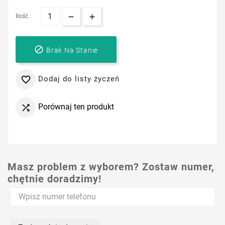
Ilość :

Brak Na Stanie
Dodaj do listy życzeń

Porównaj ten produkt

Masz problem z wyborem? Zostaw numer,
chętnie doradzimy!