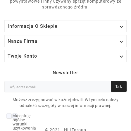
powystawowe i inny używany sprzęt komputerowy ze
sprawdzonego źródła!

Informacja O Sklepie

Nasza Firma

Twoje Konto
Newsletter
Tak
Możesz zrezygnować w każdej chwili. W tym celu należy
odnaleźć szczegóły w naszej informacji prawnej.
HP ELITEBOOK 820 G3
Akceptuję
I5-6200U 8 GB 10P 12"
ogólne
warunki
1366X768 128 GB SSD
użytkowania
© 2021 - HitITgroup