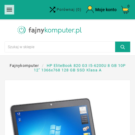
0


×
Moje konto
Porównaj
(0)
Utwórz listę życzeń
Nazwa listy życzeń
Anuluj
Utwórz listę życzeń
Fajnykomputer
HP EliteBook 820 G3 I5-6200U 8 GB 10P
12" 1366x768 128 GB SSD Klasa A