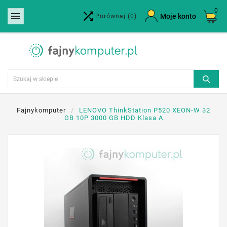
0


×
Moje konto
Porównaj
(0)
Utwórz listę życzeń
Nazwa listy życzeń
Anuluj
Utwórz listę życzeń
Fajnykomputer
LENOVO ThinkStation P520 XEON-W 32
GB 10P 3000 GB HDD Klasa A