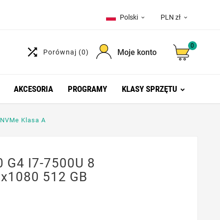
Polski
PLN zł


0

Moje konto
Porównaj
(0)
AKCESORIA
PROGRAMY
KLASY SPRZĘTU
 NVMe Klasa A
0 G4 I7-7500U 8
0x1080 512 GB