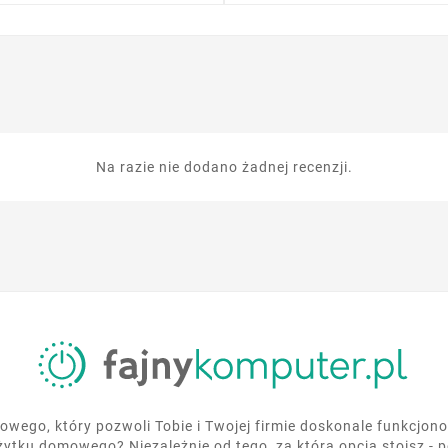
Na razie nie dodano żadnej recenzji.
wego, który pozwoli Tobie i Twojej firmie doskonale funkcjo
żytku domowego? Niezależnie od tego, za którą opcją stoisz - 