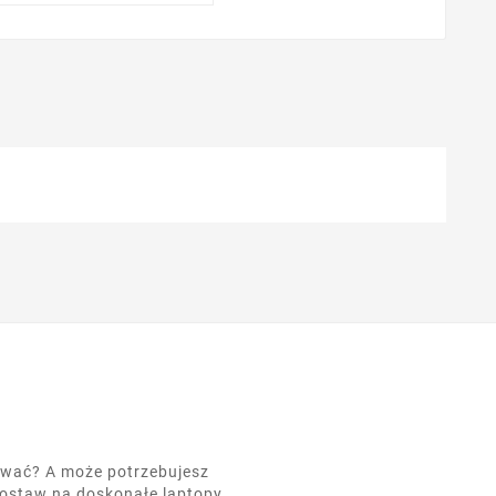
nować? A może potrzebujesz
postaw na doskonałe laptopy