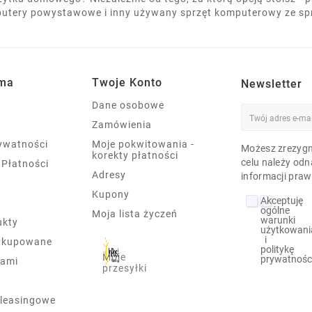
utery powystawowe i inny używany sprzęt komputerowy ze s
rma
Twoje Konto
Newsletter
Dane osobowe
Zamówienia
rywatności
Moje pokwitowania -
Możesz zrezygn
korekty płatności
celu należy odn
 Płatności
Adresy
informacji praw
Kupony
Akceptuję
ogólne
Moja lista życzeń
warunki
ukty
użytkowani
i
j kupowane
politykę
Moje
prywatnośc
nami
przesyłki
leasingowe