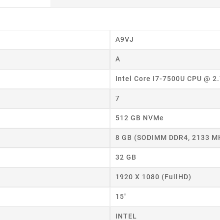
A9VJ
A
Intel Core I7-7500U CPU @ 2
7
512 GB NVMe
wórz listę życzeń
8 GB (SODIMM DDR4, 2133 M
32 GB
 listy życzeń
1920 X 1080 (FullHD)
15"
Anuluj
Utwórz listę życzeń
INTEL