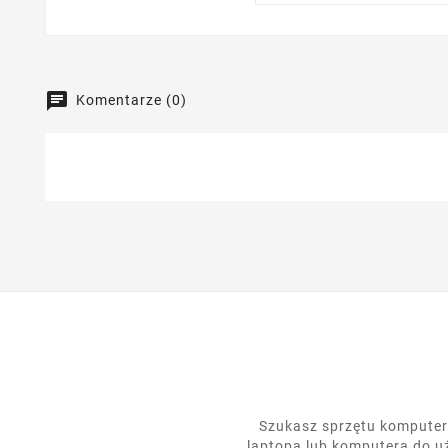
Komentarze (0)
Szukasz sprzętu komputero
laptopa lub komputera do u