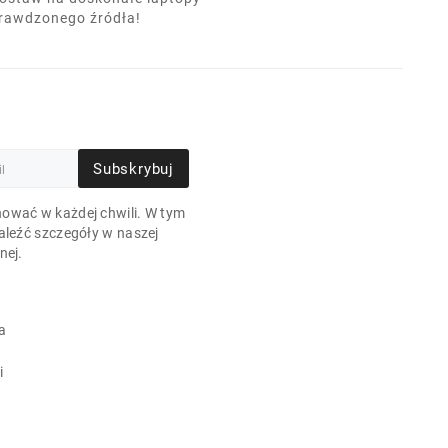
prawdzonego źródła!
Subskrybuj
ować w każdej chwili. W tym
aleźć szczegóły w naszej
nej.
a
i