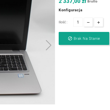
2 337,00 zł
Brutto
Konfiguracja
Ilość :

Brak Na Stanie