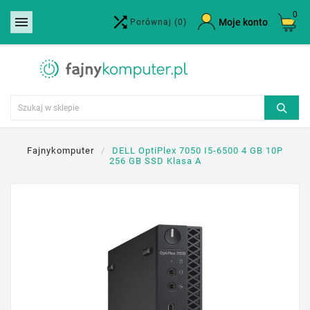
0


×
Moje konto
Porównaj
(0)
Utwórz listę życzeń
Nazwa listy życzeń
Anuluj
Utwórz listę życzeń
Fajnykomputer
DELL OptiPlex 7050 I5-6500 4 GB 10P
256 GB SSD Klasa A