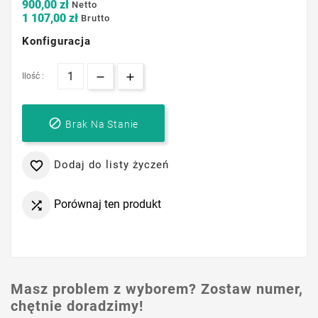
900,00 zł
Netto
1 107,00 zł
Brutto
Konfiguracja
Ilość :

Brak Na Stanie
Dodaj do listy życzeń

Porównaj ten produkt

Masz problem z wyborem? Zostaw numer,
chętnie doradzimy!