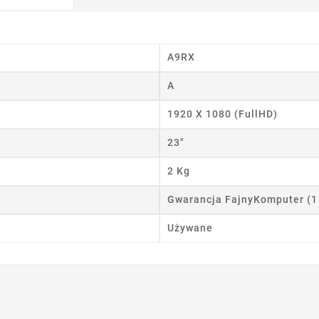
wórz listę życzeń
 listy życzeń
A9RX
A
Anuluj
Utwórz listę życzeń
1920 X 1080 (FullHD)
23"
2 Kg
Gwarancja FajnyKomputer (1
Używane