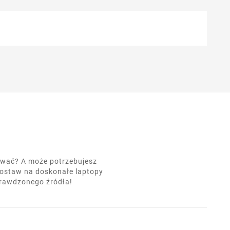
nować? A może potrzebujesz
postaw na doskonałe laptopy
prawdzonego źródła!