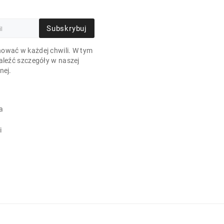
Subskrybuj
ować w każdej chwili. W tym
aleźć szczegóły w naszej
nej.
a
i