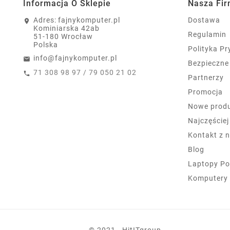
Informacja O Sklepie
Nasza Fi
Adres:
fajnykomputer.pl
Dostawa
Kominiarska 42ab
Regulamin
51-180 Wrocław
Polska
Polityka P
info@fajnykomputer.pl
Bezpieczne
71 308 98 97 / 79 050 21 02
Partnerzy
Promocja
Nowe prod
Najczęście
Kontakt z 
Blog
Laptopy Po
Komputery
© 2021 - HitITgroup