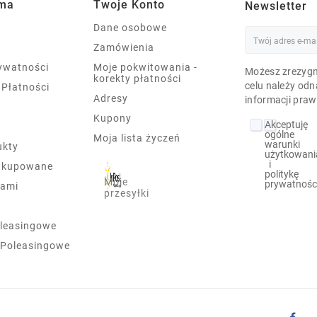
rma
Twoje Konto
Newsletter
Dane osobowe
Zamówienia
rywatności
Moje pokwitowania -
Możesz zrezygn
korekty płatności
celu należy odn
 Płatności
Adresy
informacji praw
Kupony
Akceptuję
ogólne
Moja lista życzeń
warunki
ukty
użytkowani
i
j kupowane
politykę
Moje
prywatnośc
nami
przesyłki
leasingowe
 Poleasingowe