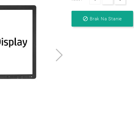

Brak Na Stanie