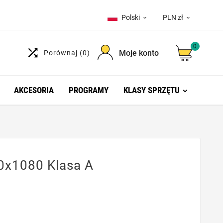
Polski
PLN zł


0

Moje konto
Porównaj
(0)
AKCESORIA
PROGRAMY
KLASY SPRZĘTU
0x1080 Klasa A