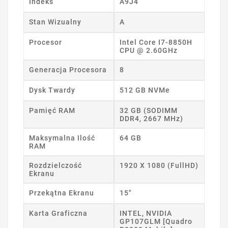
Indeks
A9J4
Stan Wizualny
A
Procesor
Intel Core I7-8850H
CPU @ 2.60GHz
Generacja Procesora
8
Dysk Twardy
512 GB NVMe
Pamięć RAM
32 GB (SODIMM
DDR4, 2667 MHz)
Maksymalna Ilość
64 GB
RAM
Rozdzielczość
1920 X 1080 (FullHD)
Ekranu
Przekątna Ekranu
15"
Karta Graficzna
INTEL, NVIDIA
GP107GLM [Quadro