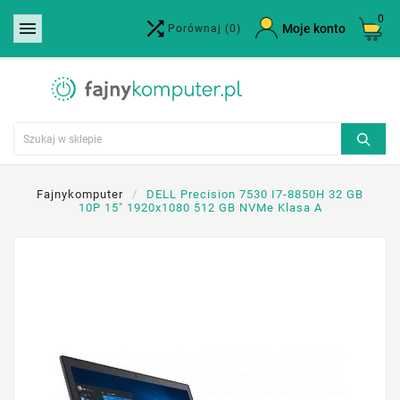
0


×
Moje konto
Porównaj
(0)
Utwórz listę życzeń
Nazwa listy życzeń
Anuluj
Utwórz listę życzeń
Fajnykomputer
DELL Precision 7530 I7-8850H 32 GB
10P 15" 1920x1080 512 GB NVMe Klasa A