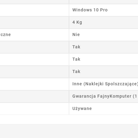
wórz listę życzeń
Windows 10 Pro
4 Kg
 listy życzeń
yczne
Nie
Tak
Anuluj
Utwórz listę życzeń
Tak
Tak
Inne (Naklejki Spolszczające
Gwarancja FajnyKomputer (1
Używane