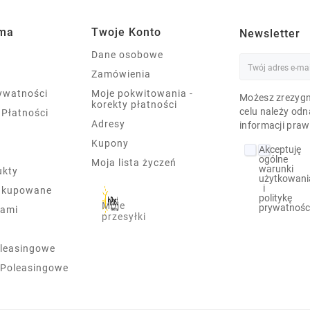
rma
Twoje Konto
Newsletter
Dane osobowe
Zamówienia
rywatności
Moje pokwitowania -
Możesz zrezygn
korekty płatności
celu należy odn
 Płatności
Adresy
informacji praw
Kupony
Akceptuję
ogólne
Moja lista życzeń
warunki
ukty
użytkowani
i
j kupowane
politykę
Moje
prywatnośc
nami
przesyłki
leasingowe
 Poleasingowe