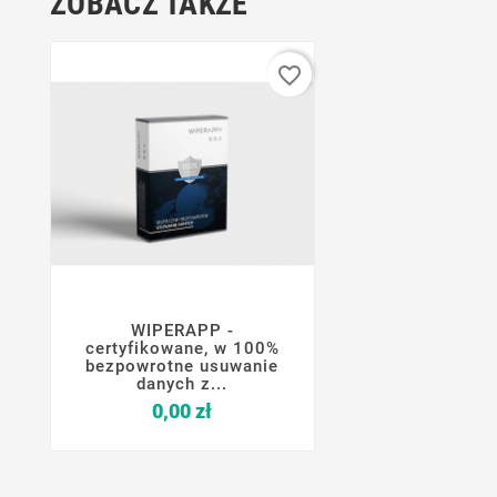
ZOBACZ TAKŻE
favorite_border
WIPERAPP -




certyfikowane, w 100%
bezpowrotne usuwanie
danych z...
Cena
0,00 zł