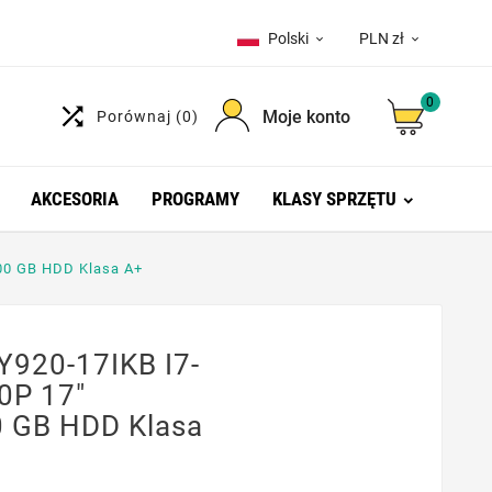
Polski
PLN zł


0

Moje konto
Porównaj
(0)
AKCESORIA
PROGRAMY
KLASY SPRZĘTU
00 GB HDD Klasa A+
Y920-17IKB I7-
0P 17"
 GB HDD Klasa