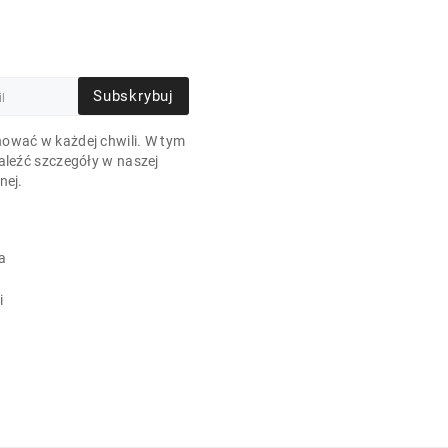
Subskrybuj
ować w każdej chwili. W tym
aleźć szczegóły w naszej
nej.
a
i