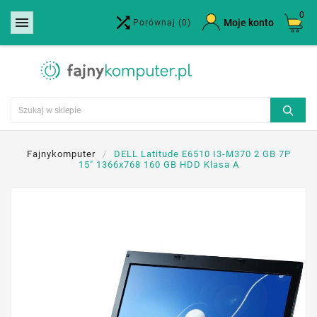
0


×
Moje konto
Porównaj
(0)
Utwórz listę życzeń
Nazwa listy życzeń
Anuluj
Utwórz listę życzeń
Fajnykomputer
DELL Latitude E6510 I3-M370 2 GB 7P
15" 1366x768 160 GB HDD Klasa A