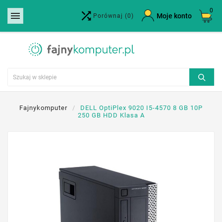
0


×
Moje konto
Porównaj
(0)
Utwórz listę życzeń
Nazwa listy życzeń
Anuluj
Utwórz listę życzeń
Fajnykomputer
DELL OptiPlex 9020 I5-4570 8 GB 10P
250 GB HDD Klasa A