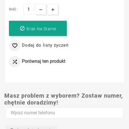
Ilość :

Brak Na Stanie
Dodaj do listy życzeń

Porównaj ten produkt

Masz problem z wyborem? Zostaw numer,
chętnie doradzimy!