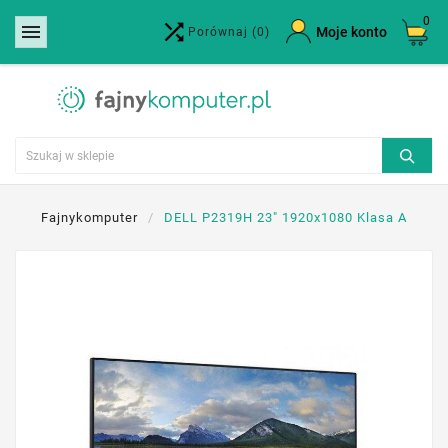
0


×
Moje konto
Porównaj
(0)
Utwórz listę życzeń
Nazwa listy życzeń
Anuluj
Utwórz listę życzeń
Fajnykomputer
DELL P2319H 23" 1920x1080 Klasa A