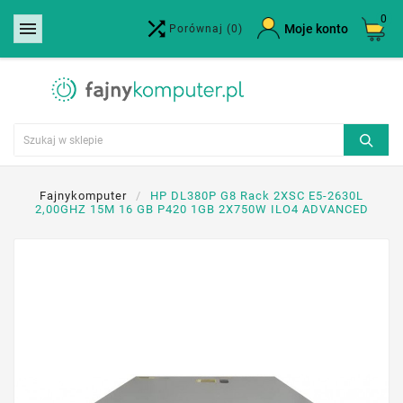
0


×
Moje konto
Porównaj
(0)
Utwórz listę życzeń
Nazwa listy życzeń
Anuluj
Utwórz listę życzeń
Fajnykomputer
HP DL380P G8 Rack 2XSC E5-2630L
2,00GHZ 15M 16 GB P420 1GB 2X750W ILO4 ADVANCED