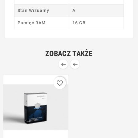
Stan Wizualny
A
Pamięć RAM
16 GB
ZOBACZ TAKŻE


favorite_border