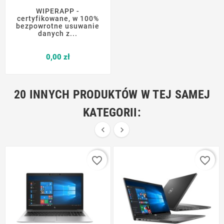
WIPERAPP -
certyfikowane, w 100%
bezpowrotne usuwanie
danych z...
Cena
0,00 zł
20 INNYCH PRODUKTÓW W TEJ SAMEJ
KATEGORII:


favorite_border
favorite_border