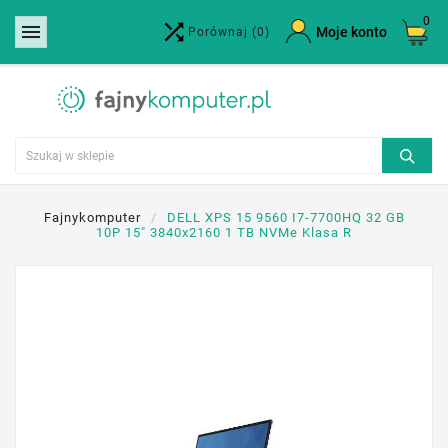
0


×
Moje konto
Porównaj
(0)
Utwórz listę życzeń
Nazwa listy życzeń
Anuluj
Utwórz listę życzeń
Fajnykomputer
DELL XPS 15 9560 I7-7700HQ 32 GB
10P 15" 3840x2160 1 TB NVMe Klasa R