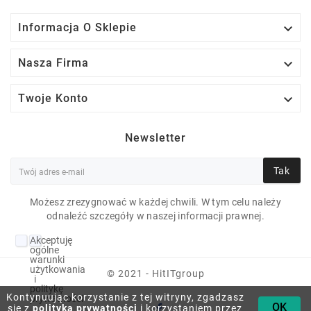

Informacja O Sklepie

Nasza Firma

Twoje Konto
Newsletter
Tak
Możesz zrezygnować w każdej chwili. W tym celu należy
odnaleźć szczegóły w naszej informacji prawnej.
DELL PRECISION
Akceptuję
M6600 I7-2720QM 8
ogólne
warunki
GB 7P 17" 1920X1080
użytkowania
© 2021 - HitITgroup
i
politykę
128 GB SSD KLASA A
Kontynuując korzystanie z tej witryny, zgadzasz
prywatności
OK
się z
polityką prywatności
i korzystaniem przez