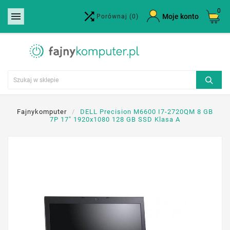
0


×
Moje konto
Porównaj
(0)
Utwórz listę życzeń
Nazwa listy życzeń
Anuluj
Utwórz listę życzeń
Fajnykomputer
DELL Precision M6600 I7-2720QM 8 GB
7P 17" 1920x1080 128 GB SSD Klasa A