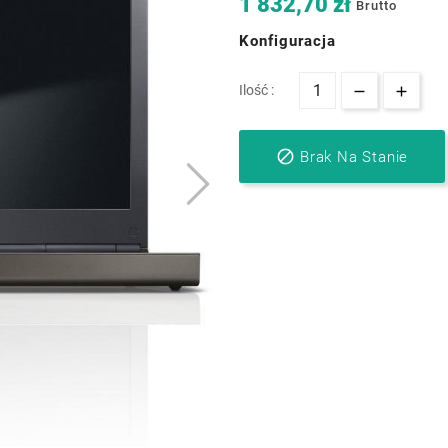
1 832,70 zł
Brutto
Konfiguracja
Ilość :

Brak Na Stanie