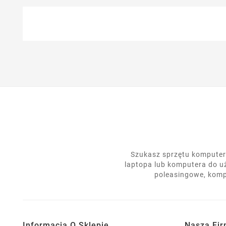
Szukasz sprzętu komputero
laptopa lub komputera do u
poleasingowe, komp
Informacja O Sklepie
Nasza Fi