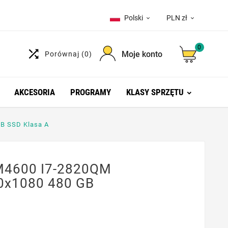
Polski
PLN zł


0

Moje konto
Porównaj
(0)
AKCESORIA
PROGRAMY
KLASY SPRZĘTU
GB SSD Klasa A
 M4600 I7-2820QM
20x1080 480 GB