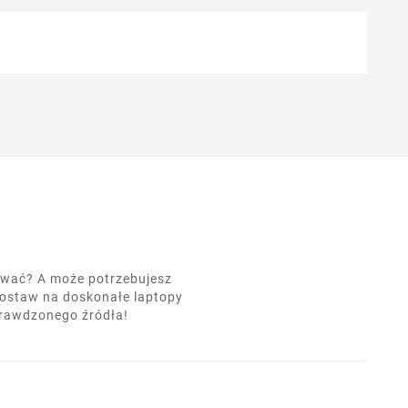
nować? A może potrzebujesz
postaw na doskonałe laptopy
prawdzonego źródła!