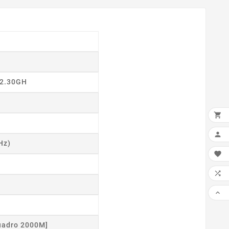
 2.30GH
×

DOD

Hz)

LIS


PRZ
uadro 2000M]