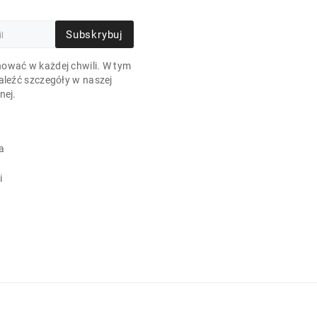
Subskrybuj
ować w każdej chwili. W tym
aleźć szczegóły w naszej
nej.
a
i