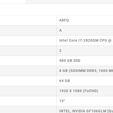
A8FQ
A
Intel Core I7-2820QM CPU @
2
wórz listę życzeń
480 GB SSD
 listy życzeń
8 GB (SODIMM DDR3, 1600 M
64 GB
Anuluj
Utwórz listę życzeń
1920 X 1080 (FullHD)
15"
INTEL, NVIDIA GF106GLM [Q