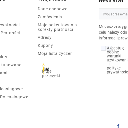
Newsletter
Dane osobowe
Zamówienia
rywatności
Moje pokwitowania -
Możesz zrezygn
korekty płatności
celu należy odn
 Płatności
Adresy
informacji praw
Kupony
Akceptuję
ogólne
Moja lista życzeń
warunki
ukty
użytkowani
i
j kupowane
politykę
Moje
prywatnośc
nami
przesyłki
leasingowe
 Poleasingowe