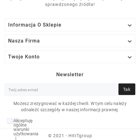
sprawdzonego źródła!

Informacja O Sklepie

Nasza Firma

Twoje Konto
Newsletter
Tak
Możesz zrezygnować w każdej chwili. W tym celu należy
odnaleźć szczegóły w naszej informacji prawnej.
DELL PRECISION
Akceptuję
M6600 I7-2820QM 8
ogólne
warunki
GB 7P 17" 1920X1080
użytkowania
© 2021 - HitITgroup
i