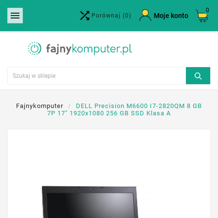
0


×
Moje konto
Porównaj
(0)
Utwórz listę życzeń
Nazwa listy życzeń
Anuluj
Utwórz listę życzeń
Fajnykomputer
DELL Precision M6600 I7-2820QM 8 GB
7P 17" 1920x1080 256 GB SSD Klasa A