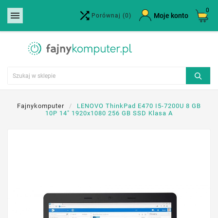
0


×
Moje konto
Porównaj
(0)
Utwórz listę życzeń
Nazwa listy życzeń
Anuluj
Utwórz listę życzeń
Fajnykomputer
LENOVO ThinkPad E470 I5-7200U 8 GB
10P 14" 1920x1080 256 GB SSD Klasa A