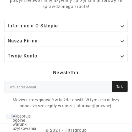
powystawowe i inny używany sprzęt komputerowy ze
sprawdzonego źródła!

Informacja O Sklepie

Nasza Firma

Twoje Konto
Newsletter
Tak
Możesz zrezygnować w każdej chwili. W tym celu należy
odnaleźć szczegóły w naszej informacji prawnej.
LENOVO THINKPAD
Akceptuję
E470 I5-7200U 8 GB
ogólne
warunki
10P 14" 1920X1080
użytkowania
© 2021 - HitITgroup