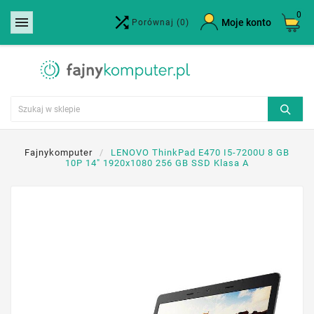
0


×
Moje konto
Porównaj
(0)
Utwórz listę życzeń
Nazwa listy życzeń
Anuluj
Utwórz listę życzeń
Fajnykomputer
LENOVO ThinkPad E470 I5-7200U 8 GB
10P 14" 1920x1080 256 GB SSD Klasa A