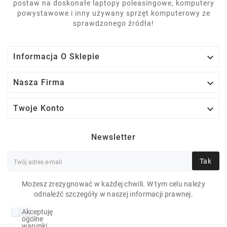
postaw na doskonałe laptopy poleasingowe, komputery
powystawowe i inny używany sprzęt komputerowy ze
sprawdzonego źródła!

Informacja O Sklepie

Nasza Firma

Twoje Konto
Newsletter
Tak
Możesz zrezygnować w każdej chwili. W tym celu należy
odnaleźć szczegóły w naszej informacji prawnej.
LENOVO THINKPAD
Akceptuję
E470 I5-7200U 8 GB
ogólne
warunki