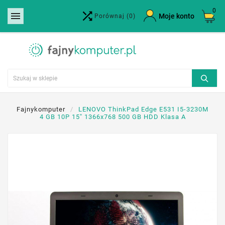
0


×
Moje konto
Porównaj
(0)
Utwórz listę życzeń
Nazwa listy życzeń
Anuluj
Utwórz listę życzeń
Fajnykomputer
LENOVO ThinkPad Edge E531 I5-3230M
4 GB 10P 15" 1366x768 500 GB HDD Klasa A