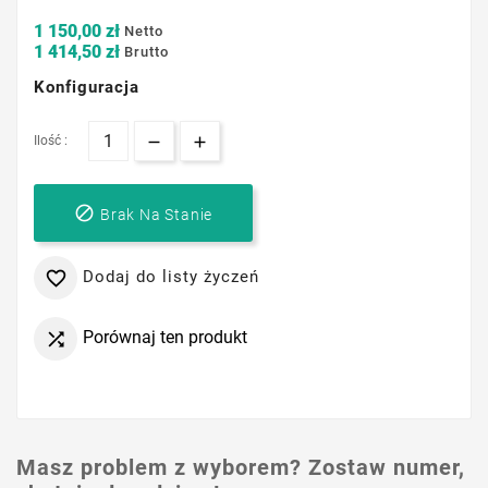
1 150,00 zł
Netto
1 414,50 zł
Brutto
Konfiguracja
Ilość :

Brak Na Stanie
Dodaj do listy życzeń

Porównaj ten produkt

Masz problem z wyborem? Zostaw numer,