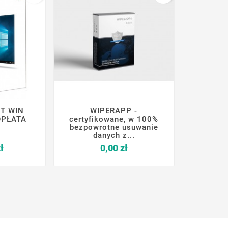
T WIN
WIPERAPP -






OPŁATA
certyfikowane, w 100%
bezpowrotne usuwanie
danych z...
Cena
Cena
ł
0,00 zł