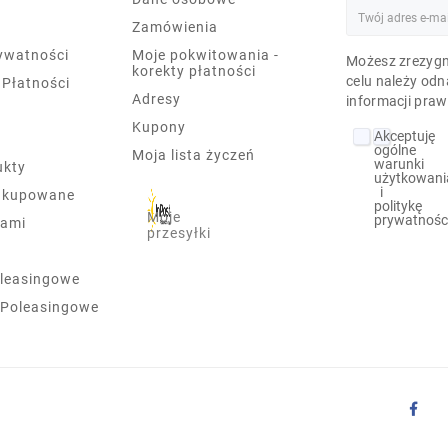
Zamówienia
rywatności
Moje pokwitowania -
Możesz zrezygn
korekty płatności
celu należy odn
 Płatności
Adresy
informacji praw
Kupony
Akceptuję
ogólne
Moja lista życzeń
warunki
ukty
użytkowani
i
j kupowane
politykę
Moje
prywatnośc
nami
przesyłki
leasingowe
 Poleasingowe