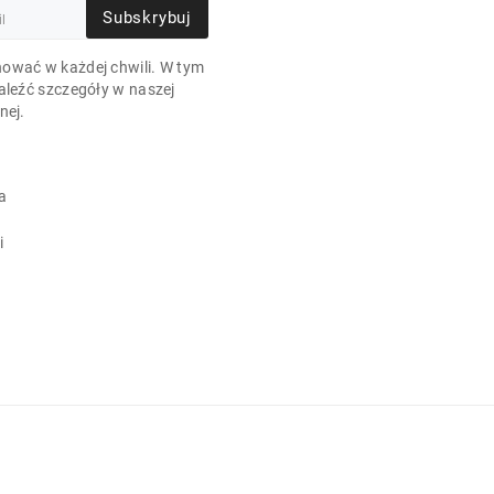
Subskrybuj
ować w każdej chwili. W tym
aleźć szczegóły w naszej
nej.
a
i