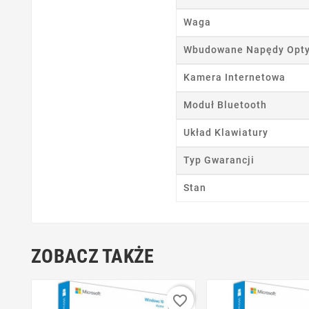
Waga
Ut
Wbudowane Napędy Opt
Nazwa
Kamera Internetowa
Moduł Bluetooth
Układ Klawiatury
Typ Gwarancji
Stan
ZOBACZ TAKŻE
favorite_border