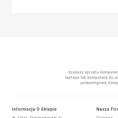
Szukasz sprzętu komputero
laptopa lub komputera do u
poleasingowe, komp
Informacja O Sklepie
Nasza Fi
Adres:
fajnykomputer.pl
Dostawa