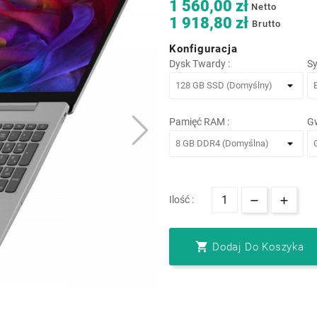
1 560,00 zł
Netto
1 918,80 zł
Brutto
Konfiguracja
Dysk Twardy :
Sy
Pamięć RAM :
Gw
Ilość :

Dodaj Do Koszyka