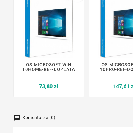
OS MICROSOFT WIN
OS MICROSOF






10HOME-REF-DOPŁATA
10PRO-REF-D
Cena
73,80 zł
147,61 z
Komentarze (0)