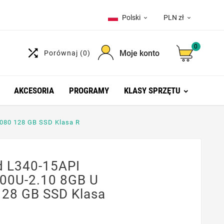
Polski
PLN zł


0

Moje konto
Porównaj
(0)
AKCESORIA
PROGRAMY
KLASY SPRZĘTU
080 128 GB SSD Klasa R
 L340-15API
00U-2.10 8GB U
128 GB SSD Klasa