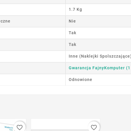
1.7 Kg
wórz listę życzeń
yczne
Nie
 listy życzeń
Tak
Tak
Anuluj
Utwórz listę życzeń
Inne (Naklejki Spolszczające
Gwarancja FajnyKomputer (1
Odnowione
favorite_border
favorite_border