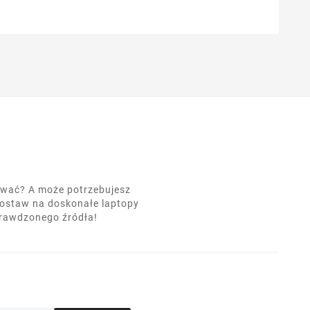
nować? A może potrzebujesz
postaw na doskonałe laptopy
prawdzonego źródła!