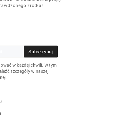
prawdzonego źródła!
Subskrybuj
ować w każdej chwili. W tym
aleźć szczegóły w naszej
nej.
a
i