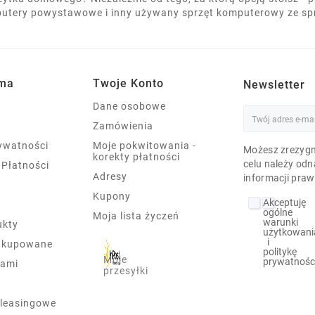
utery powystawowe i inny używany sprzęt komputerowy ze s
rma
Twoje Konto
Newsletter
Dane osobowe
Zamówienia
rywatności
Moje pokwitowania -
Możesz zrezygn
korekty płatności
celu należy odn
 Płatności
Adresy
informacji praw
Kupony
Akceptuję
ogólne
Moja lista życzeń
warunki
ukty
użytkowani
i
j kupowane
politykę
Moje
prywatnośc
nami
przesyłki
leasingowe