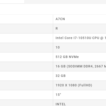
A7CN
R
Intel Core I7-10510U CPU @
10
512 GB NVMe
wórz listę życzeń
16 GB (SODIMM DDR4, 2667 
32 GB
 listy życzeń
1920 X 1080 (FullHD)
15"
Anuluj
Utwórz listę życzeń
INTEL