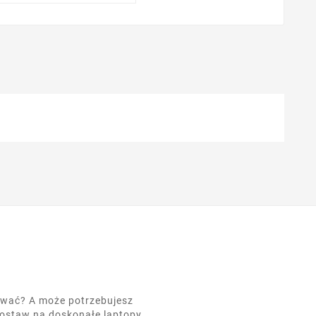
nować? A może potrzebujesz
postaw na doskonałe laptopy