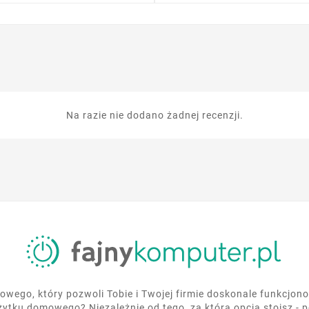
Na razie nie dodano żadnej recenzji.
wego, który pozwoli Tobie i Twojej firmie doskonale funkcjo
żytku domowego? Niezależnie od tego, za którą opcją stoisz - 