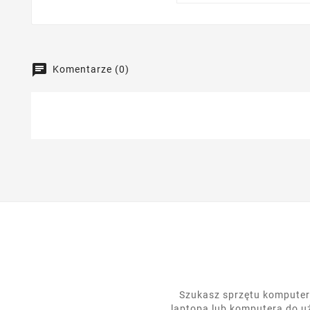
Komentarze (0)
Szukasz sprzętu komputero
laptopa lub komputera do u