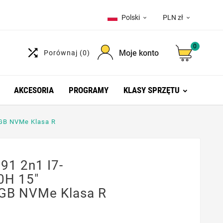
Polski
PLN zł


0

Moje konto
Porównaj
(0)
AKCESORIA
PROGRAMY
KLASY SPRZĘTU
 GB NVMe Klasa R
91 2n1 I7-
0H 15"
GB NVMe Klasa R