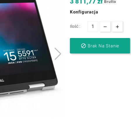
3 811,77 zł
Brutto
Konfiguracja
Ilość :

Brak Na Stanie