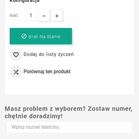
Konfiguracja
Ilość :

Brak Na Stanie
Dodaj do listy życzeń

Porównaj ten produkt

Masz problem z wyborem? Zostaw numer,
chętnie doradzimy!