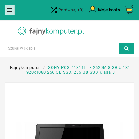
0


×
Moje konto
Porównaj
(0)
Utwórz listę życzeń
Nazwa listy życzeń
Anuluj
Utwórz listę życzeń
Fajnykomputer
SONY PCG-41311L I7-2620M 8 GB U 13"
1920x1080 256 GB SSD, 256 GB SSD Klasa B