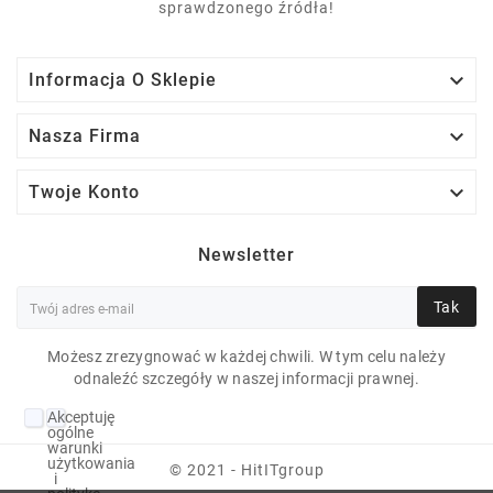
sprawdzonego źródła!

Informacja O Sklepie

Nasza Firma

Twoje Konto
Newsletter
Tak
Możesz zrezygnować w każdej chwili. W tym celu należy
SONY PCG-41311L I7-
odnaleźć szczegóły w naszej informacji prawnej.
2620M 8 GB U 13"
Akceptuję
1920X1080 256 GB
ogólne
warunki
SSD, 256 GB SSD
użytkowania
© 2021 - HitITgroup
i